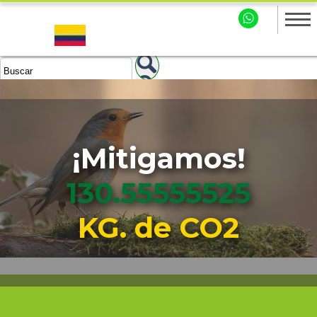
¡Mitigamos!
130.55555527
KG. de CO2