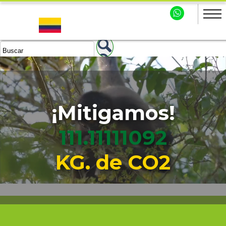
¡Mitigamos!
111.11111093
KG. de CO2