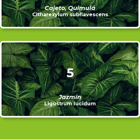
Cajeto, Quimulá
Citharexylum subflavescens
5
Jazmín
Ligustrum lucidum