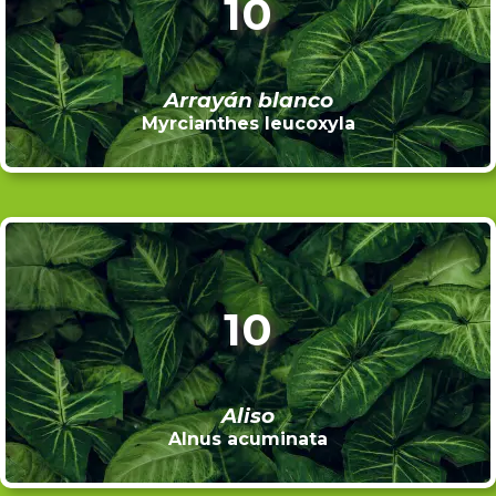
10
Arrayán blanco
Myrcianthes leucoxyla
10
Aliso
Alnus acuminata