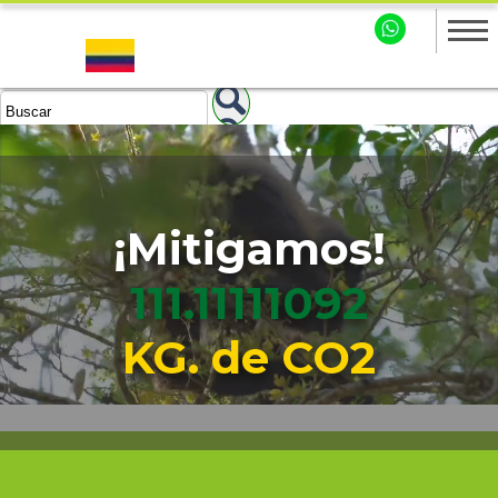
¡Mitigamos!
111.11111094
KG. de CO2