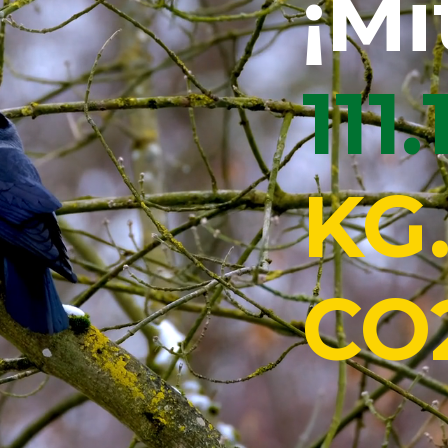
¡Mi
111
KG.
CO