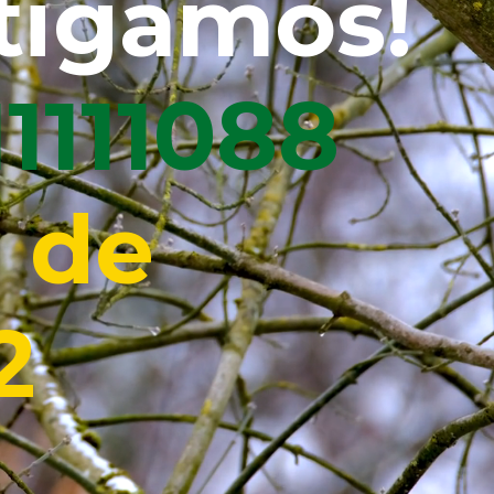
tigamos!
.11111090
 de
2