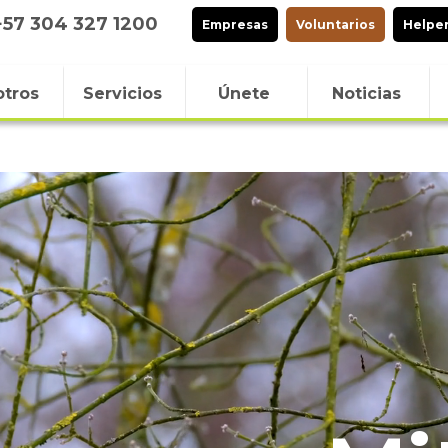
+57 304 327 1200
Empresas
Voluntarios
Helpe
tros
Servicios
Únete
Noticias