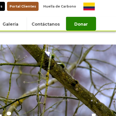
rs
Portal Clientes
Huella de Carbono
Galería
Contáctanos
Donar