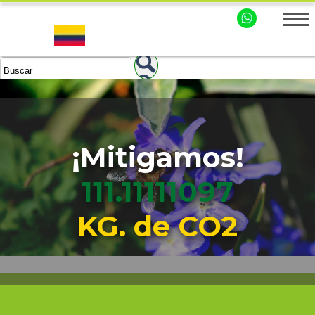
¡Mitigamos!
111.11111098
KG. de CO2