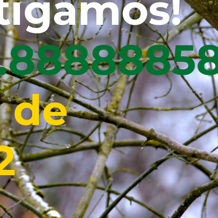
tigamos!
8.8888886
 de
2