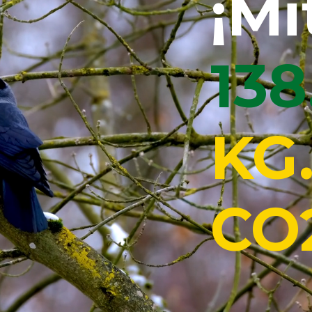
¡Mi
13
KG.
CO