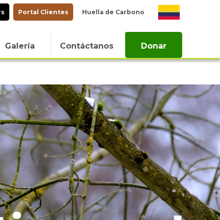
rs
Portal Clientes
Huella de Carbono
Galería
Contáctanos
Donar