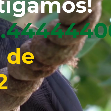
tigamos!
4.4444440
 de
2