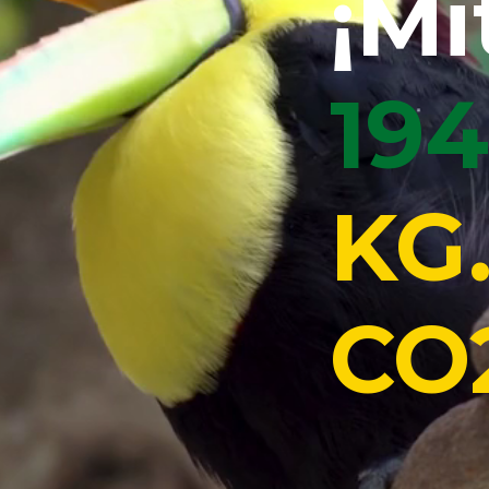
¡Mi
19
KG.
CO