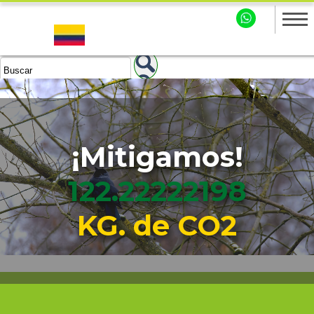
¡Mitigamos!
122.22222199
KG. de CO2