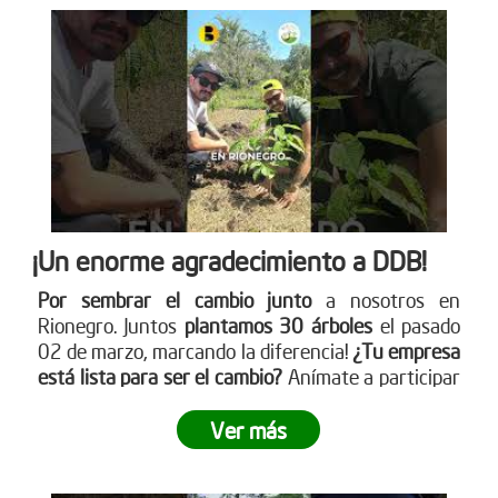
¡Un enorme agradecimiento a DDB!
Por sembrar el cambio junto
a nosotros en
Rionegro. Juntos
plantamos 30 árboles
el pasado
02 de marzo, marcando la diferencia!
¿Tu empresa
está lista para ser el cambio?
Anímate a participar
en nuestra próxima jornada de siembra. Para más
información sobre cómo puedes unirte, visita
Ver más
nuestro sitio web www.reddearboles.org