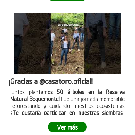
¡Gracias a @casatoro.oficial!
Juntos plantamo
s 50 árboles en la Reserva
Natural Boquemonte!
Fue una jornada memorable
reforestando y cuidando nuestros ecosistemas
¿Te gustaría participar en nuestras siembras
empresariales?
Ingresa a www.reddearboles.org
¡Unámonos por un futuro más verde!
Ver más