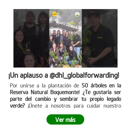
¡Un aplauso a @dhl_globalforwarding!
Por unirse a la plantación de
50 árboles en la
Reserva Natural Boquemonte
!
¿Te gustaría ser
parte del cambio y sembrar tu propio legado
verde?
¡Únete a nosotros para cuidar nuestro
planeta! Conoce más en nuestra página web
www.reddearboles.org
Ver más