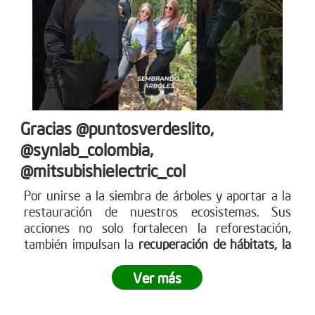
Gracias @puntosverdeslito,
@synlab_colombia,
@mitsubishielectric_col
Por unirse a la siembra de árboles y aportar a la
restauración de nuestros ecosistemas. Sus
acciones no solo fortalecen la reforestación,
también impulsan la
recuperación de hábitats, la
captura de CO? y la construcción de un futuro
más
sostenible para todos. Empresas como ustedes
Ver más
marcan la diferencia y nos inspiran a seguir
sembrando vida. Más en www.reddearboles.org