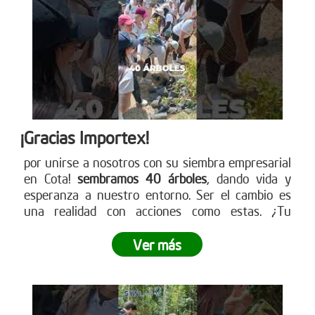
¡Gracias Importex!
por unirse a nosotros con su siembra empresarial
en Cota!
sembramos 40 árboles
, dando vida y
esperanza a nuestro entorno. Ser el cambio es
una realidad con acciones como estas. ¿Tu
empresa está lista para ser parte de este
movimiento verde? Descubre cómo en nuestra
Ver más
página web. ¡Conéctate ahora!
www.reddearboles.org