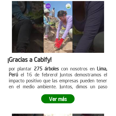
¡Gracias a Cabify!
por plantar
275 árboles
con nosotros en
Lima,
Perú
el 16 de febrero! Juntos demostramos el
impacto positivo que las empresas pueden tener
en el medio ambiente. Juntos, dimos un paso
gigante hacia la reforestación y demostramos lo
poderoso que es el trabajo en equipo.
¿Tu empresa
Ver más
está lista para ser parte del cambio?
No dejes
pasar la oportunidad de vivir una experiencia