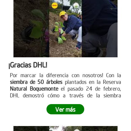
¡Gracias DHL!
Por marcar la diferencia con nosotros! Con la
siembra de 50 árboles
plantados en la Reserva
Natural Boquemonte
el pasado 24 de febrero,
DHL demostró cómo a través de la siembra
empresarial se puede dejar una huella
significativa en nuestro planeta.
¿Listo para dejar
Ver más
tu propia huella? Únete a este movimiento verde y
contribuye a un futuro más sostenible
. Visita
nuestra página web para más información sobre