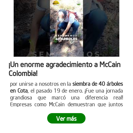
única de siembra empresarial. Conoce cómo en
www.reddearboles.org
¡Un enorme agradecimiento a McCain
Colombia!
por unirse a nosotros en la
siembra de 40 árboles
en Cota
, el pasado 19 de enero. ¡Fue una jornada
grandiosa que marcó una diferencia real!
Empresas como McCain demuestran que juntos
podemos crear impactos positivos en nuestro
entorno. ¿Tu empresa está lista para ser parte del
Ver más
cambio? Únete a nuestras siembras empresariales
y contribuye a la reforestación