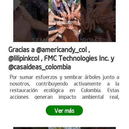
Gracias a @americandy_col ,
@lilipinkcol , FMC Technologies Inc. y
@casaideas_colombia
Por sumar esfuerzos y sembrar árboles junto a
nosotros, contribuyendo activamente a la
restauración ecológica en Colombia. Estas
acciones generan impacto ambiental real,
fortalecen los ecosistemas y demuestran cómo el
compromiso empresarial puede transformar el
Ver más
territorio.
¿Tu empresa también quiere ser parte
del cambio?
Conoce más en www.reddearboles.org