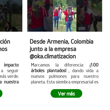
ción
Desde Armenia, Colombia
mos
junto a la empresa
@oka.climatizacion
 impacto
Marcamos la diferencia:
¡100
a seguir
árboles plantados!
, dando vida a
más verde.
nuevos pulmones para nuestro
sa nuestra
planeta. Esta siembra empresarial es
nuestras
un paso hacia un futuro más verde
 y deja tu
y sostenible.
¿Tu empresa está lista
Ver más
ómo puedes
para ser parte del cambio?
tra página
g