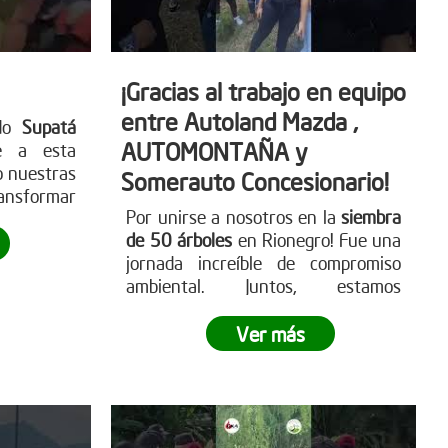
¡Gracias al trabajo en equipo
entre Autoland Mazda ,
ado
Supatá
AUTOMONTAÑA y
e a esta
o nuestras
Somerauto Concesionario!
nsformar
Por unirse a nosotros en la
siembra
de 50 árboles
en Rionegro! Fue una
jornada increíble de compromiso
ambiental. Juntos, estamos
marcando la diferencia y llevando a
cabo una reforestación impactante
.
Ver más
¿Te sumas a este movimiento
verde?