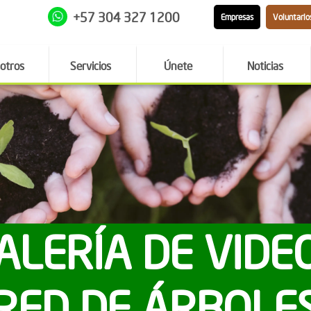
+57 304 327 1200
Empresas
Voluntario
otros
Servicios
Únete
Noticias
ALERÍA DE VIDE
RED DE ÁRBOLE