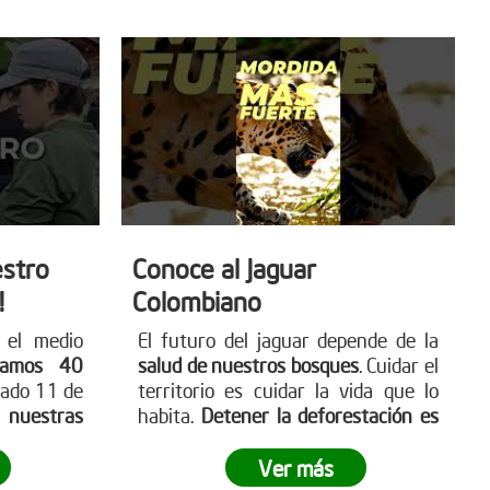
stro
Conoce al Jaguar
!
Colombiano
 el medio
El futuro del jaguar depende de la
ramos 40
salud de nuestros bosques
. Cuidar el
sado 11 de
territorio es cuidar la vida que lo
a nuestras
habita.
Detener la deforestación es
ta nuestra
una acción urgente
y necesaria.
boles.org
Comenta “YO” si quieres ayudar a
Ver más