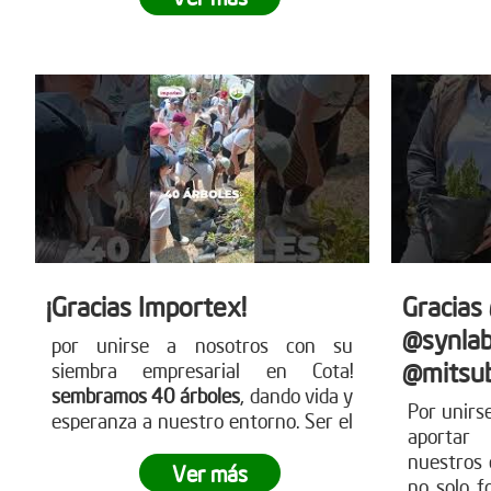
para más detalles
nuestra
www.reddearboles.org
siembra.
sobre có
nues
www.redd
¡Gracias Importex!
Gracias
@synlab
por unirse a nosotros con su
@mitsub
siembra empresarial en Cota!
sembramos 40 árboles
, dando vida y
Por unirs
esperanza a nuestro entorno. Ser el
aportar
cambio es una realidad con acciones
nuestros 
como estas. ¿Tu empresa está lista
Ver más
no solo f