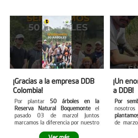
más en
por un futuro más verde!
www.redd
¡Gracias a la empresa DDB
¡Un eno
Colombia!
a DDB!
Por plantar
50 árboles en la
Por sem
Reserva Natural Boquemonte
el
nosotro
pasado 03 de marzo! Juntos
plantamo
marcamos la diferencia por nuestro
de marzo,
planeta.
¿Quieres ser parte del
¿Tu empre
cambio?
Visita nuestra página web
cambio?
Ver más