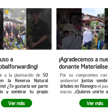
auso a
¡Agradecemos a nue
obalforwarding!
donante Materialise
se a la plantación de
50
Por su compromiso con
en la Reserva Natural
ambiente!
Juntos semb
nte
!
¿Te gustaría ser parte
árboles en Rionegro
el pa
io y sembrar tu propio
marzo.
¿Quieres unirte 
erde?
¡Únete a nosotros
próximas acciones?
¡Visi
ar nuestro planeta! Conoce
página web www.reddear
Ver más
Ver más