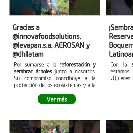
Gracias a
¡Sembra
@innovafoodsolutions,
Reserva
@levapan.s.a, AEROSAN y
Boquem
@dhllatam
Latinoa
Por sumarse a la
reforestación y
Con la
sembrar árboles
junto a nosotros.
estamos 
Su compromiso contribuye a la
¿Quieres 
protección de los ecosistemas y a la
construcción de un futuro más
sostenible para todos.
Sigamos
Ver más
sembrando juntos y haciendo crecer
el impacto
.