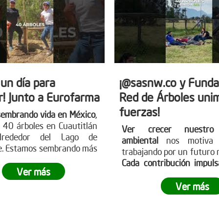
 un día para
¡@sasnw.co y Funda
r! Junto a Eurofarma
Red de Árboles uni
fuerzas!
sembrando vida en México
,
 40 árboles en Cuautitlán
Ver crecer nuestro
 alrededor del Lago de
ambiental
nos motiva 
e. Estamos sembrando más
trabajando por un futuro 
les; sembramos futuro,
Cada contribución impul
ad y esperanza para
Ver más
causa
. Participa en 
planeta.
¿Te gustaría ser
jornadas de reforestación
Ver más
esta revolución verde?
huella. Aprende sobre c
ser parte visitando nues
web www.reddearboles.or