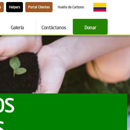
s
Helpers
Portal Clientes
Huella de Carbono
Galería
Contáctanos
Donar
OS
S