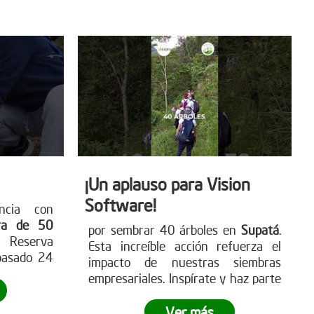
 únete al
detener la deforestación. Más en
www.reddearboles.org
¡Un aplauso para Vision
Software!
ncia con
ra de 50
por sembrar 40 árboles en
Supatá
.
 Reserva
Esta increíble acción refuerza el
pasado 24
impacto de nuestras siembras
ró cómo a
empresariales. Inspírate y haz parte
esarial se
de
esta iniciativa verde con tu
nificativa
empresa
. Visita nuestra página web
Ver más