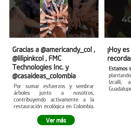
Gracias a @americandy_col ,
¡Hoy es
@lilipinkcol , FMC
recorda
Technologies Inc. y
Estamos 
@casaideas_colombia
plantando
Izcalli,
Por sumar esfuerzos y sembrar
Guadalup
árboles junto a nosotros,
que árbo
contribuyendo activamente a la
comunid
restauración ecológica en Colombia.
nuestro 
Estas acciones generan impacto
parte de 
ambiental real, fortalecen los
Ver más
ecosistemas y demuestran cómo el