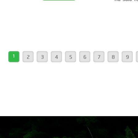
para ser parte de este movimiento
también 
verde? Descubre cómo en nuestra
de hábita
página web. ¡Conéctate ahora!
construc
www.reddearboles.org
sostenib
como uste
nos insp
vida. Más
1
2
3
4
5
6
7
8
9