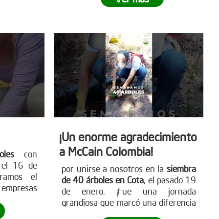
isto para
para más detalles
ete a este
www.reddearboles.org
ibuye a un
e
. Visita
para más
mo puedes
les.org
¡Un enorme agradecimiento
a McCain Colombia!
les
con
ú
el 16 de
por unirse a nosotros en la
siembra
tramos el
de 40 árboles en Cota
, el pasado 19
s empresas
de enero. ¡Fue una jornada
 ambiente.
grandiosa que marcó una diferencia
ante hacia
real! Empresas como McCain