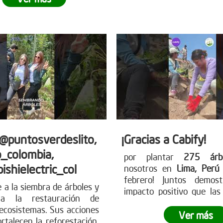
en nuestro planeta.
¿L
 próxima jornada de
dejar tu propia huella? Ún
 Para más información
movimiento verde y contr
mo puedes unirte, visita
futuro más sostenibl
tro sitio web
nuestra página web 
earboles.org
información sobre có
participar. www.reddearbo
 @puntosverdeslito,
¡Gracias a Cabify!
_colombia,
por plantar
275 árbo
ishielectric_col
nosotros en
Lima, Per
febrero! Juntos demos
e a la siembra de árboles y
impacto positivo que la
 a la restauración de
pueden tener en el medio
ecosistemas. Sus acciones
Juntos, dimos un paso gig
Ver más
ortalecen la reforestación,