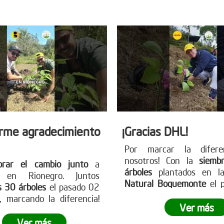
 nuestra página web
para más información y
earboles.org
cambio!
rme agradecimiento
¡Gracias DHL!
Por marcar la difere
nosotros! Con la
siemb
brar el cambio junto
a
árboles
plantados en la
s en Rionegro. Juntos
Natural Boquemonte
el 
s 30 árboles
el pasado 02
de febrero, DHL demost
 marcando la diferencia!
través de la siembra empr
Ver más
sa está lista para ser el
puede dejar una huella sig
Anímate a participar en
Ver más