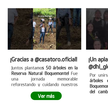
compromiso empresarial puede
transformar el territorio.
¿Tu
empresa también quiere ser parte
del cambio?
Conoce más en
www.reddearboles.org
¡Gracias a @casatoro.oficial!
¡Un apl
@dhl_gl
Juntos plantamo
s 50 árboles en la
Reserva Natural Boquemonte!
Fue
Por unir
una jornada memorable
árboles 
reforestando y cuidando nuestros
Boquemo
ecosistemas
¿Te gustaría participar
del camb
en nuestras siembras
Ver más
legado v
empresariales?
Ingresa a
para cuid
www.reddearboles.org ¡Unámonos