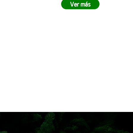
stramos lo
demuestran que juntos podemos
Ver más
rabajo en
crear impactos positivos en nuestro
lista para
entorno. ¿Tu empresa está lista
ejes pasar
para ser parte del cambio? Únete a
ivir una
nuestras siembras empresariales y
 siembra
contribuye a la reforestación
 cómo en