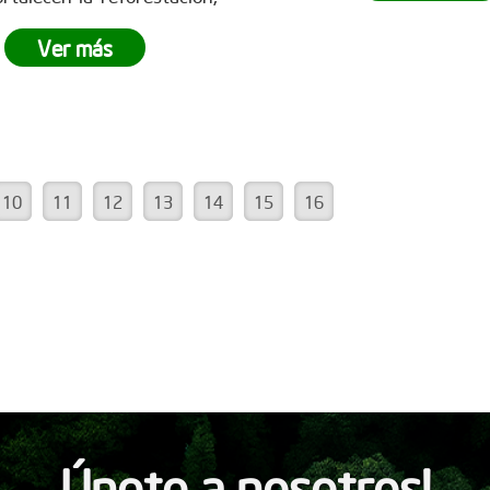
la reforestación y demo
impulsan la
recuperación
poderoso que es el t
ts, la captura de CO? y la
Ver más
equipo.
¿Tu empresa está 
ción de un futuro
más
ser parte del cambio?
No d
le para todos. Empresas
la oportunidad de v
des marcan la diferencia y
experiencia única de
iran a seguir sembrando
empresarial. Conoce
 en www.reddearboles.org
www.reddearboles.org
10
11
12
13
14
15
16
Únete a nosotros!