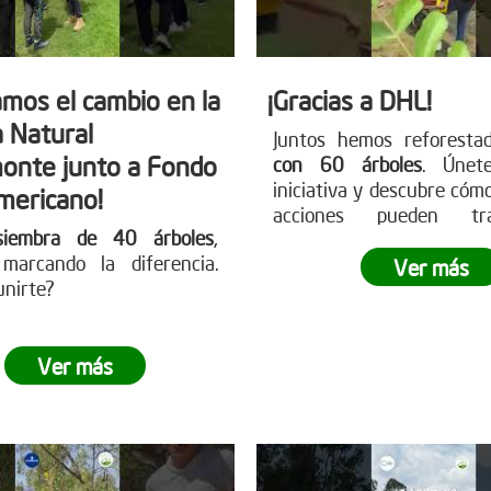
mos el cambio en la
¡Gracias a DHL!
 Natural
Juntos hemos reforest
onte junto a Fondo
con 60 árboles
. Únet
iniciativa y descubre cóm
mericano!
acciones pueden tra
siembra de 40 árboles
,
nuestro entorno.
marcando la diferencia.
Ver más
unirte?
Ver más