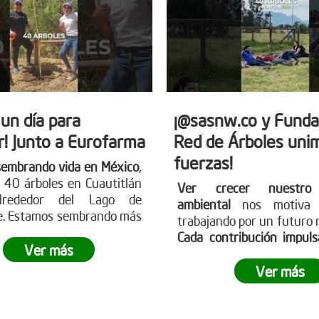
 un día para
¡@sasnw.co y Funda
r! Junto a Eurofarma
Red de Árboles uni
fuerzas!
sembrando vida en México
,
 40 árboles en Cuautitlán
Ver crecer nuestro
 alrededor del Lago de
ambiental
nos motiva 
e. Estamos sembrando más
trabajando por un futuro 
les; sembramos futuro,
Cada contribución impul
ad y esperanza para
Ver más
causa
. Participa en 
planeta.
¿Te gustaría ser
jornadas de reforestación
Ver más
esta revolución verde?
huella. Aprende sobre c
ser parte visitando nues
web www.reddearboles.or