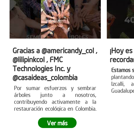
Gracias a @americandy_col ,
¡Hoy es
@lilipinkcol , FMC
recorda
Technologies Inc. y
Estamos 
@casaideas_colombia
plantando
Izcalli,
Por sumar esfuerzos y sembrar
Guadalup
árboles junto a nosotros,
que árbo
contribuyendo activamente a la
comunid
restauración ecológica en Colombia.
nuestro 
Estas acciones generan impacto
parte de 
ambiental real, fortalecen los
Ver más
ecosistemas y demuestran cómo el