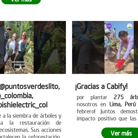
en nuestro planeta.
¿L
 próxima jornada de
dejar tu propia huella? Ún
 Para más información
movimiento verde y contr
mo puedes unirte, visita
futuro más sostenibl
tro sitio web
nuestra página web 
earboles.org
información sobre có
participar. www.reddearbo
 @puntosverdeslito,
¡Gracias a Cabify!
_colombia,
por plantar
275 árbo
ishielectric_col
nosotros en
Lima, Per
febrero! Juntos demos
e a la siembra de árboles y
impacto positivo que la
 a la restauración de
pueden tener en el medio
ecosistemas. Sus acciones
Juntos, dimos un paso gig
Ver más
ortalecen la reforestación,