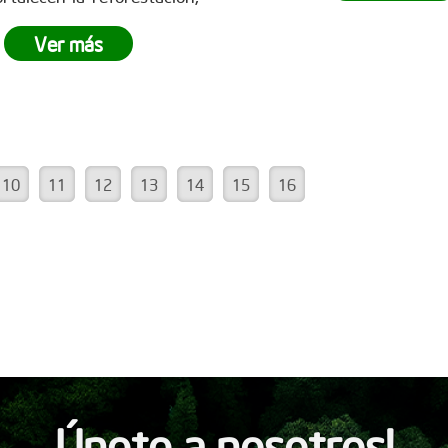
la reforestación y demo
impulsan la
recuperación
poderoso que es el t
ts, la captura de CO? y la
Ver más
equipo.
¿Tu empresa está 
ción de un futuro
más
ser parte del cambio?
No d
le para todos. Empresas
la oportunidad de v
des marcan la diferencia y
experiencia única de
iran a seguir sembrando
empresarial. Conoce
 en www.reddearboles.org
www.reddearboles.org
10
11
12
13
14
15
16
Únete a nosotros!