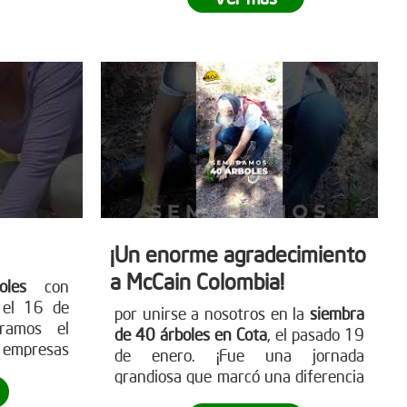
isto para
para más detalles
ete a este
www.reddearboles.org
ibuye a un
e
. Visita
para más
mo puedes
les.org
¡Un enorme agradecimiento
a McCain Colombia!
les
con
ú
el 16 de
por unirse a nosotros en la
siembra
tramos el
de 40 árboles en Cota
, el pasado 19
s empresas
de enero. ¡Fue una jornada
 ambiente.
grandiosa que marcó una diferencia
ante hacia
real! Empresas como McCain