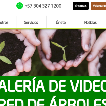
+57 304 327 1200
Empresas
Voluntario
otros
Servicios
Únete
Noticias
ALERÍA DE VIDE
RED DE ÁRBOLE