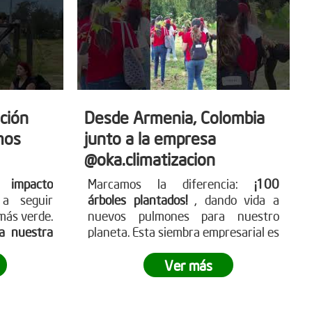
ción
Desde Armenia, Colombia
mos
junto a la empresa
@oka.climatizacion
 impacto
Marcamos la diferencia:
¡100
a seguir
árboles plantados!
, dando vida a
más verde.
nuevos pulmones para nuestro
sa nuestra
planeta. Esta siembra empresarial es
nuestras
un paso hacia un futuro más verde
 y deja tu
y sostenible.
¿Tu empresa está lista
Ver más
ómo puedes
para ser parte del cambio?
tra página
g