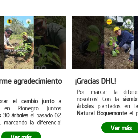
 nuestra página web
para más información y
earboles.org
cambio!
rme agradecimiento
¡Gracias DHL!
Por marcar la difere
nosotros! Con la
siemb
brar el cambio junto
a
árboles
plantados en la
s en Rionegro. Juntos
Natural Boquemonte
el 
s 30 árboles
el pasado 02
de febrero, DHL demost
 marcando la diferencia!
través de la siembra empr
Ver más
sa está lista para ser el
puede dejar una huella sig
Anímate a participar en
Ver más