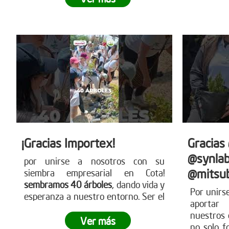
para más detalles
nuestra
www.reddearboles.org
siembra.
sobre có
nues
www.redd
¡Gracias Importex!
Gracias
@synlab
por unirse a nosotros con su
@mitsub
siembra empresarial en Cota!
sembramos 40 árboles
, dando vida y
Por unirs
esperanza a nuestro entorno. Ser el
aportar
cambio es una realidad con acciones
nuestros 
como estas. ¿Tu empresa está lista
Ver más
no solo f