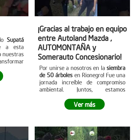
¡Gracias al trabajo en equipo
entre Autoland Mazda ,
ado
Supatá
AUTOMONTAÑA y
e a esta
o nuestras
Somerauto Concesionario!
nsformar
Por unirse a nosotros en la
siembra
de 50 árboles
en Rionegro! Fue una
jornada increíble de compromiso
ambiental. Juntos, estamos
marcando la diferencia y llevando a
cabo una reforestación impactante
.
Ver más
¿Te sumas a este movimiento
verde?