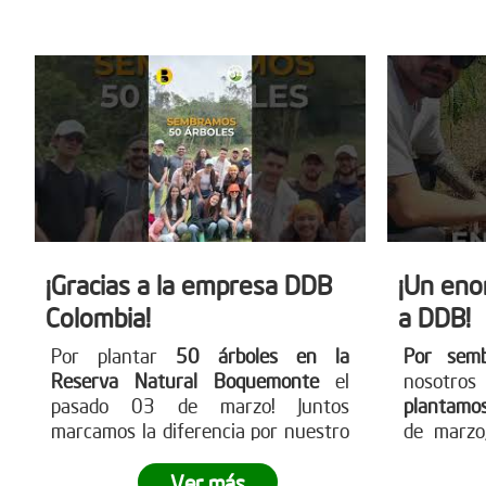
más en
por un futuro más verde!
www.redd
¡Gracias a la empresa DDB
¡Un eno
Colombia!
a DDB!
Por plantar
50 árboles en la
Por sem
Reserva Natural Boquemonte
el
nosotro
pasado 03 de marzo! Juntos
plantamo
marcamos la diferencia por nuestro
de marzo,
planeta.
¿Quieres ser parte del
¿Tu empre
cambio?
Visita nuestra página web
cambio?
Ver más