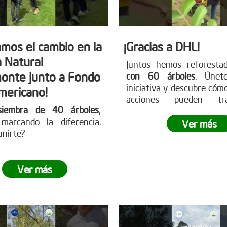
mos el cambio en la
¡Gracias a DHL!
 Natural
Juntos hemos reforest
onte junto a Fondo
con 60 árboles
. Únet
iniciativa y descubre cóm
mericano!
acciones pueden tra
siembra de 40 árboles
,
nuestro entorno.
marcando la diferencia.
Ver más
unirte?
Ver más