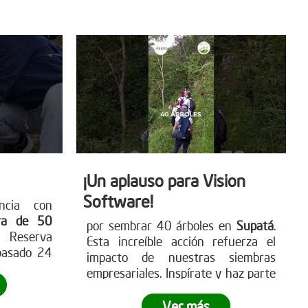
 únete al
detener la deforestación. Más en
www.reddearboles.org
¡Un aplauso para Vision
Software!
ncia con
ra de 50
por sembrar 40 árboles en
Supatá
.
 Reserva
Esta increíble acción refuerza el
pasado 24
impacto de nuestras siembras
ró cómo a
empresariales. Inspírate y haz parte
esarial se
de
esta iniciativa verde con tu
nificativa
empresa
. Visita nuestra página web
Ver más