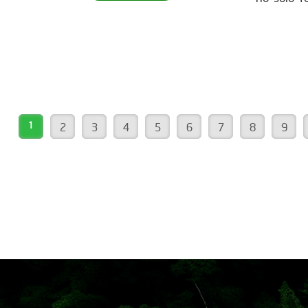
para ser parte de este movimiento
también 
verde? Descubre cómo en nuestra
de hábita
página web. ¡Conéctate ahora!
construc
www.reddearboles.org
sostenib
como uste
nos insp
vida. Más
1
2
3
4
5
6
7
8
9