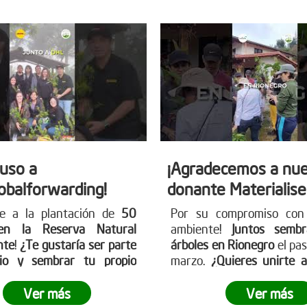
auso a
¡Agradecemos a nue
obalforwarding!
donante Materialise
se a la plantación de
50
Por su compromiso con
en la Reserva Natural
ambiente!
Juntos semb
nte
!
¿Te gustaría ser parte
árboles en Rionegro
el pa
io y sembrar tu propio
marzo.
¿Quieres unirte 
erde?
¡Únete a nosotros
próximas acciones?
¡Visi
ar nuestro planeta! Conoce
página web www.reddear
Ver más
Ver más