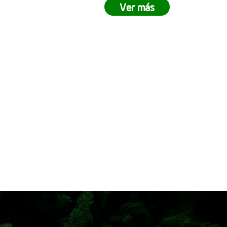
stramos lo
demuestran que juntos podemos
Ver más
rabajo en
crear impactos positivos en nuestro
lista para
entorno. ¿Tu empresa está lista
ejes pasar
para ser parte del cambio? Únete a
ivir una
nuestras siembras empresariales y
 siembra
contribuye a la reforestación
 cómo en