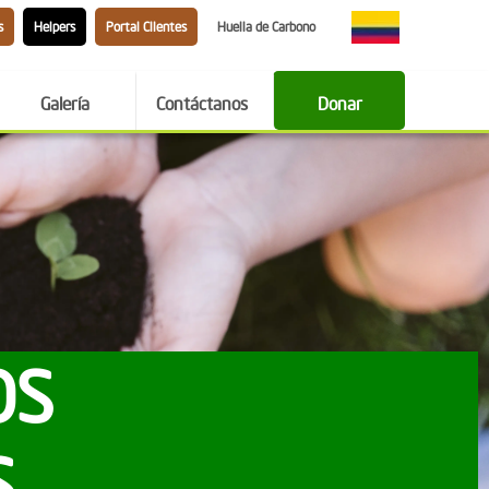
s
Helpers
Portal Clientes
Huella de Carbono
Galería
Contáctanos
Donar
OS
S