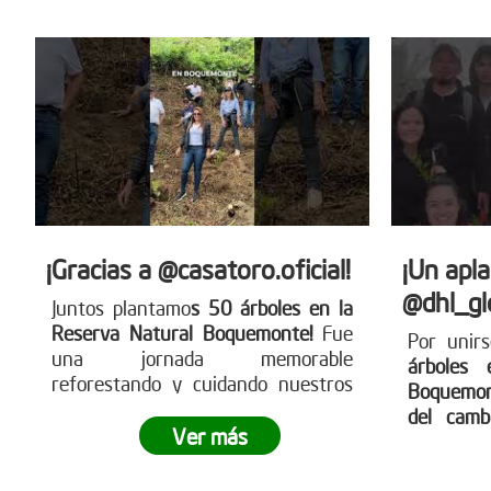
compromiso empresarial puede
transformar el territorio.
¿Tu
empresa también quiere ser parte
del cambio?
Conoce más en
www.reddearboles.org
¡Gracias a @casatoro.oficial!
¡Un apl
@dhl_gl
Juntos plantamo
s 50 árboles en la
Reserva Natural Boquemonte!
Fue
Por unir
una jornada memorable
árboles 
reforestando y cuidando nuestros
Boquemo
ecosistemas
¿Te gustaría participar
del camb
en nuestras siembras
Ver más
legado v
empresariales?
Ingresa a
para cuid
www.reddearboles.org ¡Unámonos