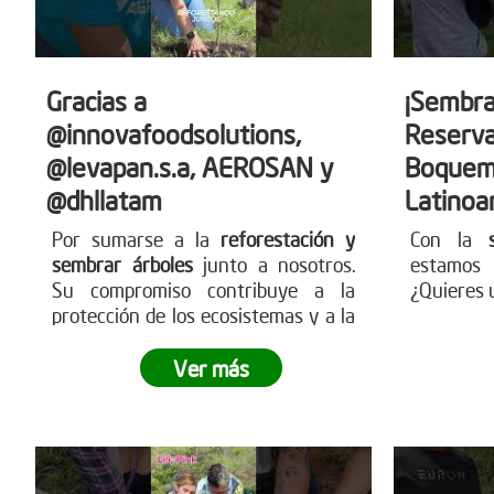
Gracias a
¡Sembra
@innovafoodsolutions,
Reserva
@levapan.s.a, AEROSAN y
Boquem
@dhllatam
Latinoa
Por sumarse a la
reforestación y
Con la
sembrar árboles
junto a nosotros.
estamos 
Su compromiso contribuye a la
¿Quieres 
protección de los ecosistemas y a la
construcción de un futuro más
sostenible para todos.
Sigamos
Ver más
sembrando juntos y haciendo crecer
el impacto
.