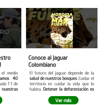
stro
Conoce al Jaguar
!
Colombiano
 el medio
El futuro del jaguar depende de la
ramos 40
salud de nuestros bosques
. Cuidar el
sado 11 de
territorio es cuidar la vida que lo
a nuestras
habita.
Detener la deforestación es
ta nuestra
una acción urgente
y necesaria.
boles.org
Comenta “YO” si quieres ayudar a
Ver más