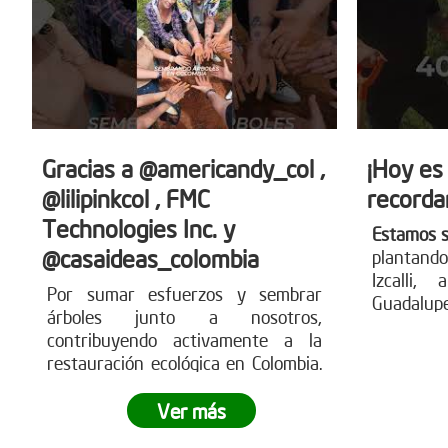
Gracias a @americandy_col ,
¡Hoy es
@lilipinkcol , FMC
recorda
Technologies Inc. y
Estamos 
@casaideas_colombia
plantando
Izcalli,
Por sumar esfuerzos y sembrar
Guadalup
árboles junto a nosotros,
que árbo
contribuyendo activamente a la
comunid
restauración ecológica en Colombia.
nuestro 
Estas acciones generan impacto
parte de 
ambiental real, fortalecen los
Ver más
ecosistemas y demuestran cómo el