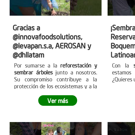
Gracias a
¡Sembra
@innovafoodsolutions,
Reserva
@levapan.s.a, AEROSAN y
Boquem
@dhllatam
Latinoa
Por sumarse a la
reforestación y
Con la
sembrar árboles
junto a nosotros.
estamos 
Su compromiso contribuye a la
¿Quieres 
protección de los ecosistemas y a la
construcción de un futuro más
sostenible para todos.
Sigamos
Ver más
sembrando juntos y haciendo crecer
el impacto
.