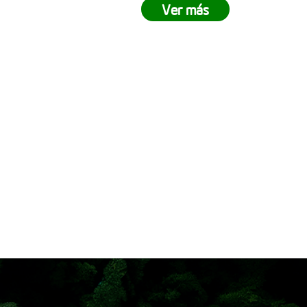
stramos lo
demuestran que juntos podemos
Ver más
rabajo en
crear impactos positivos en nuestro
lista para
entorno. ¿Tu empresa está lista
ejes pasar
para ser parte del cambio? Únete a
ivir una
nuestras siembras empresariales y
 siembra
contribuye a la reforestación
 cómo en