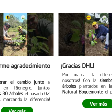
 nuestra página web
para más información y
earboles.org
cambio!
rme agradecimiento
¡Gracias DHL!
Por marcar la difere
nosotros! Con la
siemb
brar el cambio junto
a
árboles
plantados en la
s en Rionegro. Juntos
Natural Boquemonte
el 
s 30 árboles
el pasado 02
de febrero, DHL demost
 marcando la diferencia!
través de la siembra empr
Ver más
sa está lista para ser el
puede dejar una huella sig
Anímate a participar en
Ver más