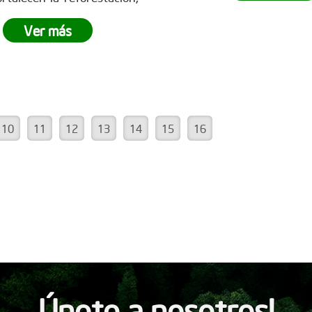
la reforestación y demo
impulsan la
recuperación
poderoso que es el t
ts, la captura de CO? y la
Ver más
equipo.
¿Tu empresa está 
ción de un futuro
más
ser parte del cambio?
No d
le para todos. Empresas
la oportunidad de v
des marcan la diferencia y
experiencia única de
iran a seguir sembrando
empresarial. Conoce
 en www.reddearboles.org
www.reddearboles.org
10
11
12
13
14
15
16
Únete a nosotros!