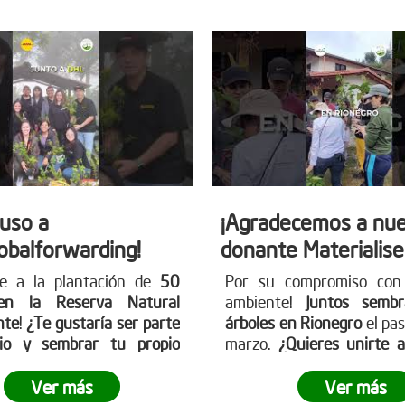
auso a
¡Agradecemos a nue
obalforwarding!
donante Materialise
se a la plantación de
50
Por su compromiso con
en la Reserva Natural
ambiente!
Juntos semb
nte
!
¿Te gustaría ser parte
árboles en Rionegro
el pa
io y sembrar tu propio
marzo.
¿Quieres unirte 
erde?
¡Únete a nosotros
próximas acciones?
¡Visi
ar nuestro planeta! Conoce
página web www.reddear
Ver más
Ver más