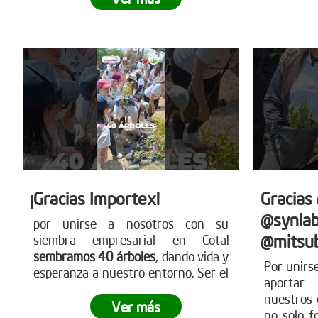
para más detalles
nuestra
www.reddearboles.org
siembra.
sobre có
nues
www.redd
¡Gracias Importex!
Gracias
@synlab
por unirse a nosotros con su
@mitsub
siembra empresarial en Cota!
sembramos 40 árboles
, dando vida y
Por unirs
esperanza a nuestro entorno. Ser el
aportar
cambio es una realidad con acciones
nuestros 
como estas. ¿Tu empresa está lista
Ver más
no solo f