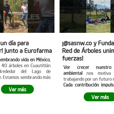
 un día para
¡@sasnw.co y Funda
r! Junto a Eurofarma
Red de Árboles uni
fuerzas!
sembrando vida en México
,
 40 árboles en Cuautitlán
Ver crecer nuestro
 alrededor del Lago de
ambiental
nos motiva 
e. Estamos sembrando más
trabajando por un futuro 
les; sembramos futuro,
Cada contribución impul
ad y esperanza para
Ver más
causa
. Participa en 
planeta.
¿Te gustaría ser
jornadas de reforestación
Ver más
esta revolución verde?
huella. Aprende sobre c
ser parte visitando nues
web www.reddearboles.or