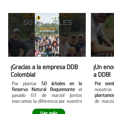
más en
por un futuro más verde!
www.redd
¡Gracias a la empresa DDB
¡Un eno
Colombia!
a DDB!
Por plantar
50 árboles en la
Por sem
Reserva Natural Boquemonte
el
nosotro
pasado 03 de marzo! Juntos
plantamo
marcamos la diferencia por nuestro
de marzo,
planeta.
¿Quieres ser parte del
¿Tu empre
cambio?
Visita nuestra página web
cambio?
Ver más