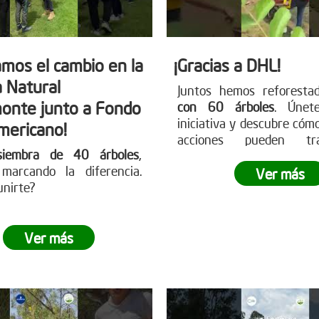
mos el cambio en la
¡Gracias a DHL!
 Natural
Juntos hemos reforest
onte junto a Fondo
con 60 árboles
. Únet
iniciativa y descubre cóm
mericano!
acciones pueden tra
siembra de 40 árboles
,
nuestro entorno.
marcando la diferencia.
Ver más
unirte?
Ver más