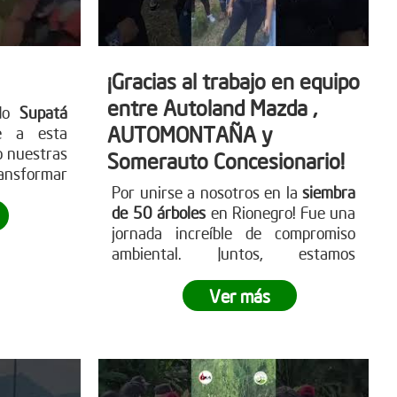
¡Gracias al trabajo en equipo
entre Autoland Mazda ,
ado
Supatá
AUTOMONTAÑA y
e a esta
o nuestras
Somerauto Concesionario!
nsformar
Por unirse a nosotros en la
siembra
de 50 árboles
en Rionegro! Fue una
jornada increíble de compromiso
ambiental. Juntos, estamos
marcando la diferencia y llevando a
cabo una reforestación impactante
.
Ver más
¿Te sumas a este movimiento
verde?