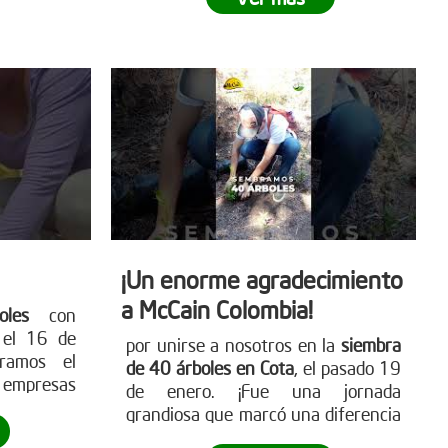
isto para
para más detalles
ete a este
www.reddearboles.org
ibuye a un
e
. Visita
para más
mo puedes
les.org
¡Un enorme agradecimiento
a McCain Colombia!
les
con
ú
el 16 de
por unirse a nosotros en la
siembra
tramos el
de 40 árboles en Cota
, el pasado 19
s empresas
de enero. ¡Fue una jornada
 ambiente.
grandiosa que marcó una diferencia
ante hacia
real! Empresas como McCain