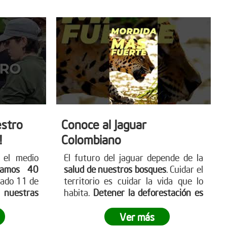
stro
Conoce al Jaguar
!
Colombiano
 el medio
El futuro del jaguar depende de la
ramos 40
salud de nuestros bosques
. Cuidar el
sado 11 de
territorio es cuidar la vida que lo
a nuestras
habita.
Detener la deforestación es
ta nuestra
una acción urgente
y necesaria.
boles.org
Comenta “YO” si quieres ayudar a
Ver más