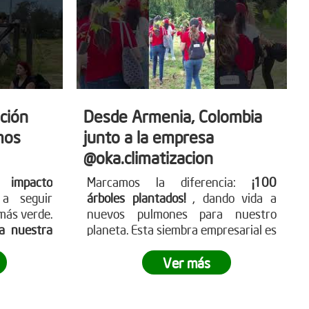
ción
Desde Armenia, Colombia
mos
junto a la empresa
@oka.climatizacion
 impacto
Marcamos la diferencia:
¡100
a seguir
árboles plantados!
, dando vida a
más verde.
nuevos pulmones para nuestro
sa nuestra
planeta. Esta siembra empresarial es
nuestras
un paso hacia un futuro más verde
 y deja tu
y sostenible.
¿Tu empresa está lista
Ver más
ómo puedes
para ser parte del cambio?
tra página
g