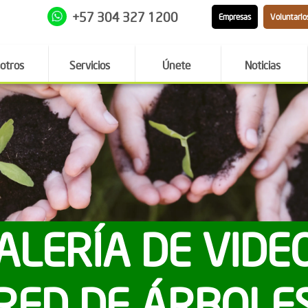
+57 304 327 1200
Empresas
Voluntario
otros
Servicios
Únete
Noticias
ALERÍA DE VIDE
RED DE ÁRBOLE