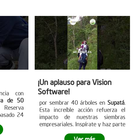
 únete al
detener la deforestación. Más en
www.reddearboles.org
¡Un aplauso para Vision
Software!
ncia con
ra de 50
por sembrar 40 árboles en
Supatá
.
 Reserva
Esta increíble acción refuerza el
pasado 24
impacto de nuestras siembras
ró cómo a
empresariales. Inspírate y haz parte
esarial se
de
esta iniciativa verde con tu
nificativa
empresa
. Visita nuestra página web
Ver más