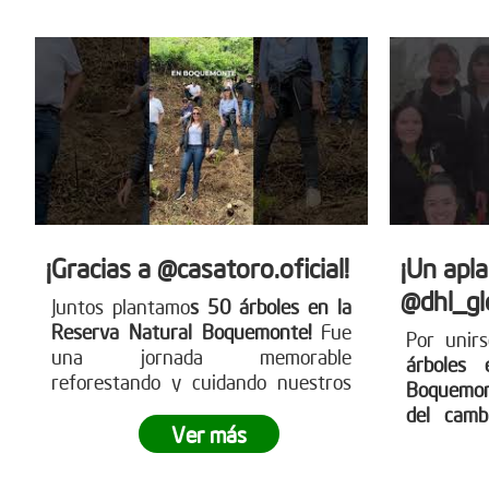
compromiso empresarial puede
transformar el territorio.
¿Tu
empresa también quiere ser parte
del cambio?
Conoce más en
www.reddearboles.org
¡Gracias a @casatoro.oficial!
¡Un apl
@dhl_gl
Juntos plantamo
s 50 árboles en la
Reserva Natural Boquemonte!
Fue
Por unir
una jornada memorable
árboles 
reforestando y cuidando nuestros
Boquemo
ecosistemas
¿Te gustaría participar
del camb
en nuestras siembras
Ver más
legado v
empresariales?
Ingresa a
para cuid
www.reddearboles.org ¡Unámonos