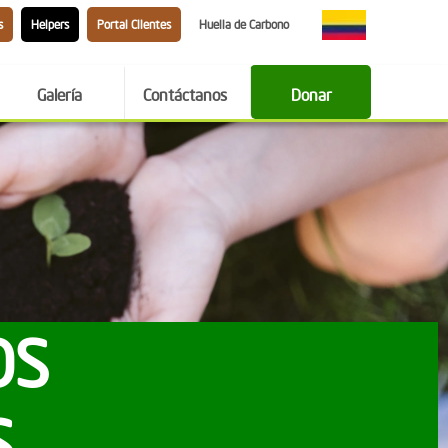
s
Helpers
Portal Clientes
Huella de Carbono
Galería
Contáctanos
Donar
OS
S