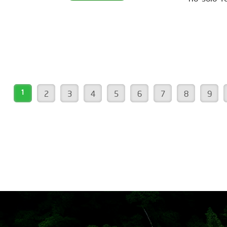
para ser parte de este movimiento
también 
verde? Descubre cómo en nuestra
de hábita
página web. ¡Conéctate ahora!
construc
www.reddearboles.org
sostenib
como uste
nos insp
vida. Más
1
2
3
4
5
6
7
8
9