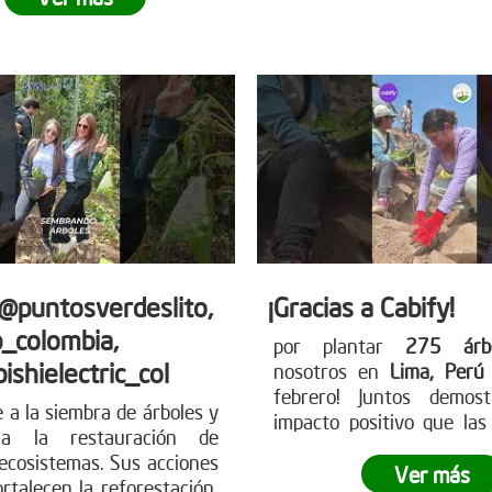
en nuestro planeta.
¿L
 próxima jornada de
dejar tu propia huella? Ún
 Para más información
movimiento verde y contr
mo puedes unirte, visita
futuro más sostenibl
tro sitio web
nuestra página web 
earboles.org
información sobre có
participar. www.reddearbo
 @puntosverdeslito,
¡Gracias a Cabify!
_colombia,
por plantar
275 árbo
ishielectric_col
nosotros en
Lima, Per
febrero! Juntos demos
e a la siembra de árboles y
impacto positivo que la
 a la restauración de
pueden tener en el medio
ecosistemas. Sus acciones
Juntos, dimos un paso gig
Ver más
ortalecen la reforestación,