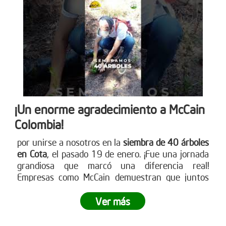
única de siembra empresarial. Conoce cómo en
www.reddearboles.org
¡Un enorme agradecimiento a McCain
Colombia!
por unirse a nosotros en la
siembra de 40 árboles
en Cota
, el pasado 19 de enero. ¡Fue una jornada
grandiosa que marcó una diferencia real!
Empresas como McCain demuestran que juntos
podemos crear impactos positivos en nuestro
entorno. ¿Tu empresa está lista para ser parte del
Ver más
cambio? Únete a nuestras siembras empresariales
y contribuye a la reforestación