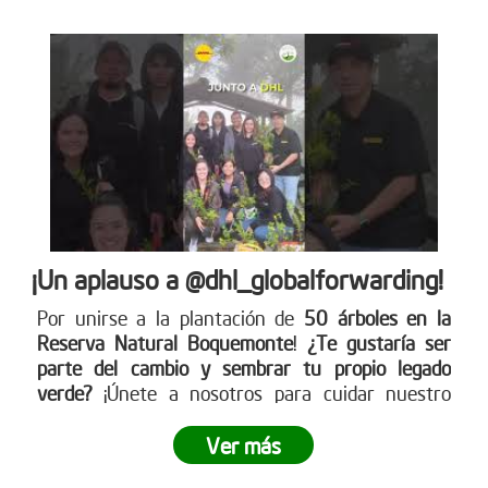
¡Un aplauso a @dhl_globalforwarding!
Por unirse a la plantación de
50 árboles en la
Reserva Natural Boquemonte
!
¿Te gustaría ser
parte del cambio y sembrar tu propio legado
verde?
¡Únete a nosotros para cuidar nuestro
planeta! Conoce más en nuestra página web
www.reddearboles.org
Ver más