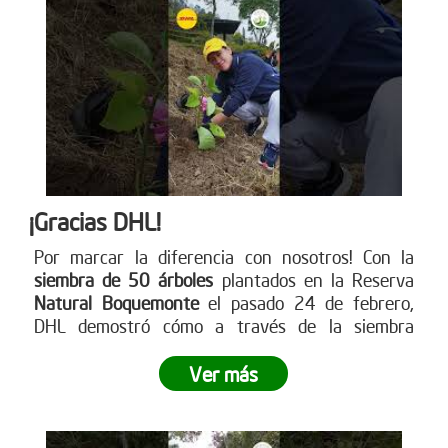
¡Gracias DHL!
Por marcar la diferencia con nosotros! Con la
siembra de 50 árboles
plantados en la Reserva
Natural Boquemonte
el pasado 24 de febrero,
DHL demostró cómo a través de la siembra
empresarial se puede dejar una huella
significativa en nuestro planeta.
¿Listo para dejar
Ver más
tu propia huella? Únete a este movimiento verde y
contribuye a un futuro más sostenible
. Visita
nuestra página web para más información sobre