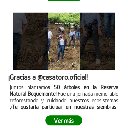
¡Gracias a @casatoro.oficial!
Juntos plantamo
s 50 árboles en la Reserva
Natural Boquemonte!
Fue una jornada memorable
reforestando y cuidando nuestros ecosistemas
¿Te gustaría participar en nuestras siembras
empresariales?
Ingresa a www.reddearboles.org
¡Unámonos por un futuro más verde!
Ver más