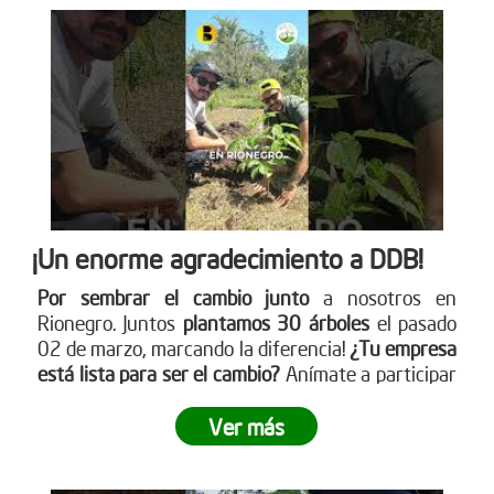
¡Un enorme agradecimiento a DDB!
Por sembrar el cambio junto
a nosotros en
Rionegro. Juntos
plantamos 30 árboles
el pasado
02 de marzo, marcando la diferencia!
¿Tu empresa
está lista para ser el cambio?
Anímate a participar
en nuestra próxima jornada de siembra. Para más
información sobre cómo puedes unirte, visita
Ver más
nuestro sitio web www.reddearboles.org