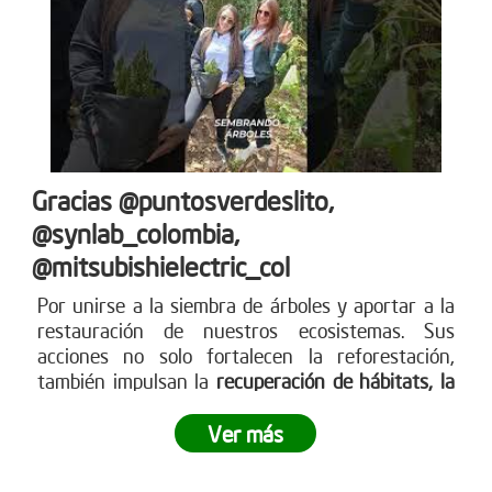
Gracias @puntosverdeslito,
@synlab_colombia,
@mitsubishielectric_col
Por unirse a la siembra de árboles y aportar a la
restauración de nuestros ecosistemas. Sus
acciones no solo fortalecen la reforestación,
también impulsan la
recuperación de hábitats, la
captura de CO? y la construcción de un futuro
más
sostenible para todos. Empresas como ustedes
Ver más
marcan la diferencia y nos inspiran a seguir
sembrando vida. Más en www.reddearboles.org