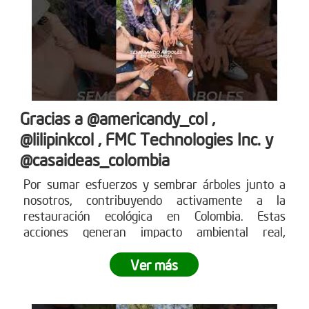
Gracias a @americandy_col ,
@lilipinkcol , FMC Technologies Inc. y
@casaideas_colombia
Por sumar esfuerzos y sembrar árboles junto a
nosotros, contribuyendo activamente a la
restauración ecológica en Colombia. Estas
acciones generan impacto ambiental real,
fortalecen los ecosistemas y demuestran cómo el
compromiso empresarial puede transformar el
Ver más
territorio.
¿Tu empresa también quiere ser parte
del cambio?
Conoce más en www.reddearboles.org