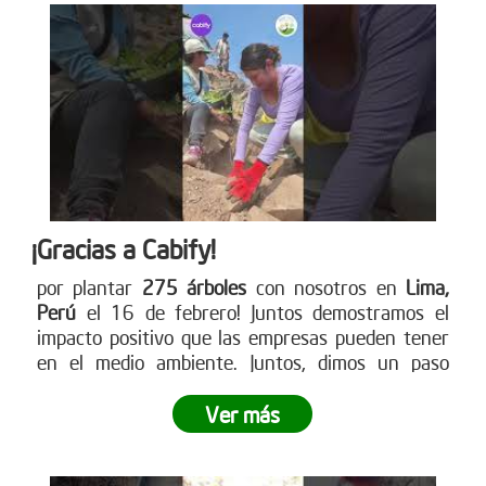
¡Gracias a Cabify!
por plantar
275 árboles
con nosotros en
Lima,
Perú
el 16 de febrero! Juntos demostramos el
impacto positivo que las empresas pueden tener
en el medio ambiente. Juntos, dimos un paso
gigante hacia la reforestación y demostramos lo
poderoso que es el trabajo en equipo.
¿Tu empresa
Ver más
está lista para ser parte del cambio?
No dejes
pasar la oportunidad de vivir una experiencia