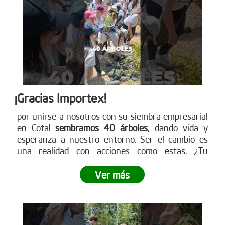
¡Gracias Importex!
por unirse a nosotros con su siembra empresarial
en Cota!
sembramos 40 árboles
, dando vida y
esperanza a nuestro entorno. Ser el cambio es
una realidad con acciones como estas. ¿Tu
empresa está lista para ser parte de este
movimiento verde? Descubre cómo en nuestra
Ver más
página web. ¡Conéctate ahora!
www.reddearboles.org