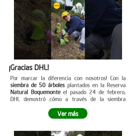
¡Gracias DHL!
Por marcar la diferencia con nosotros! Con la
siembra de 50 árboles
plantados en la Reserva
Natural Boquemonte
el pasado 24 de febrero,
DHL demostró cómo a través de la siembra
empresarial se puede dejar una huella
significativa en nuestro planeta.
¿Listo para dejar
Ver más
tu propia huella? Únete a este movimiento verde y
contribuye a un futuro más sostenible
. Visita
nuestra página web para más información sobre