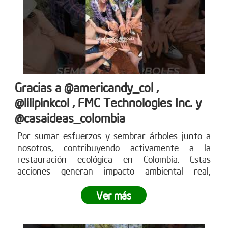
Gracias a @americandy_col ,
@lilipinkcol , FMC Technologies Inc. y
@casaideas_colombia
Por sumar esfuerzos y sembrar árboles junto a
nosotros, contribuyendo activamente a la
restauración ecológica en Colombia. Estas
acciones generan impacto ambiental real,
fortalecen los ecosistemas y demuestran cómo el
compromiso empresarial puede transformar el
Ver más
territorio.
¿Tu empresa también quiere ser parte
del cambio?
Conoce más en www.reddearboles.org