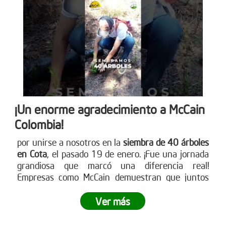
única de siembra empresarial. Conoce cómo en
www.reddearboles.org
¡Un enorme agradecimiento a McCain
Colombia!
por unirse a nosotros en la
siembra de 40 árboles
en Cota
, el pasado 19 de enero. ¡Fue una jornada
grandiosa que marcó una diferencia real!
Empresas como McCain demuestran que juntos
podemos crear impactos positivos en nuestro
entorno. ¿Tu empresa está lista para ser parte del
Ver más
cambio? Únete a nuestras siembras empresariales
y contribuye a la reforestación