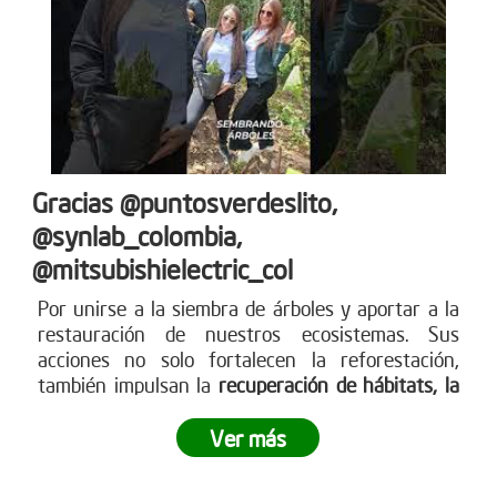
Gracias @puntosverdeslito,
@synlab_colombia,
@mitsubishielectric_col
Por unirse a la siembra de árboles y aportar a la
restauración de nuestros ecosistemas. Sus
acciones no solo fortalecen la reforestación,
también impulsan la
recuperación de hábitats, la
captura de CO? y la construcción de un futuro
más
sostenible para todos. Empresas como ustedes
Ver más
marcan la diferencia y nos inspiran a seguir
sembrando vida. Más en www.reddearboles.org