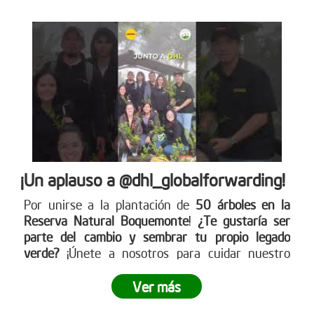
¡Un aplauso a @dhl_globalforwarding!
Por unirse a la plantación de
50 árboles en la
Reserva Natural Boquemonte
!
¿Te gustaría ser
parte del cambio y sembrar tu propio legado
verde?
¡Únete a nosotros para cuidar nuestro
planeta! Conoce más en nuestra página web
www.reddearboles.org
Ver más