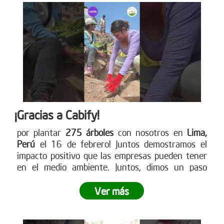
¡Gracias a Cabify!
por plantar
275 árboles
con nosotros en
Lima,
Perú
el 16 de febrero! Juntos demostramos el
impacto positivo que las empresas pueden tener
en el medio ambiente. Juntos, dimos un paso
gigante hacia la reforestación y demostramos lo
poderoso que es el trabajo en equipo.
¿Tu empresa
Ver más
está lista para ser parte del cambio?
No dejes
pasar la oportunidad de vivir una experiencia