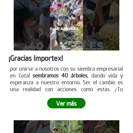
¡Gracias Importex!
por unirse a nosotros con su siembra empresarial
en Cota!
sembramos 40 árboles
, dando vida y
esperanza a nuestro entorno. Ser el cambio es
una realidad con acciones como estas. ¿Tu
empresa está lista para ser parte de este
movimiento verde? Descubre cómo en nuestra
Ver más
página web. ¡Conéctate ahora!
www.reddearboles.org