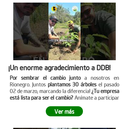
¡Un enorme agradecimiento a DDB!
Por sembrar el cambio junto
a nosotros en
Rionegro. Juntos
plantamos 30 árboles
el pasado
02 de marzo, marcando la diferencia!
¿Tu empresa
está lista para ser el cambio?
Anímate a participar
en nuestra próxima jornada de siembra. Para más
información sobre cómo puedes unirte, visita
Ver más
nuestro sitio web www.reddearboles.org