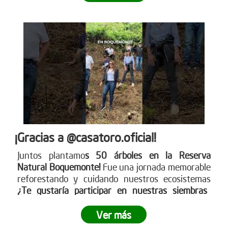
¡Gracias a @casatoro.oficial!
Juntos plantamo
s 50 árboles en la Reserva
Natural Boquemonte!
Fue una jornada memorable
reforestando y cuidando nuestros ecosistemas
¿Te gustaría participar en nuestras siembras
empresariales?
Ingresa a www.reddearboles.org
¡Unámonos por un futuro más verde!
Ver más