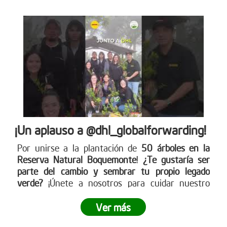
¡Un aplauso a @dhl_globalforwarding!
Por unirse a la plantación de
50 árboles en la
Reserva Natural Boquemonte
!
¿Te gustaría ser
parte del cambio y sembrar tu propio legado
verde?
¡Únete a nosotros para cuidar nuestro
planeta! Conoce más en nuestra página web
www.reddearboles.org
Ver más