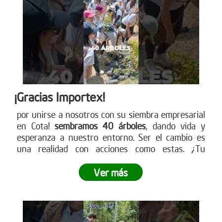
¡Gracias Importex!
por unirse a nosotros con su siembra empresarial
en Cota!
sembramos 40 árboles
, dando vida y
esperanza a nuestro entorno. Ser el cambio es
una realidad con acciones como estas. ¿Tu
empresa está lista para ser parte de este
movimiento verde? Descubre cómo en nuestra
Ver más
página web. ¡Conéctate ahora!
www.reddearboles.org