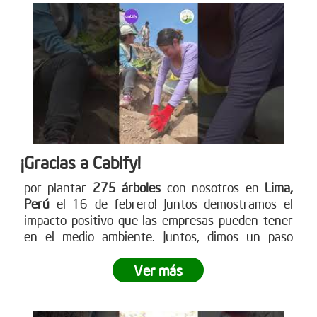
¡Gracias a Cabify!
por plantar
275 árboles
con nosotros en
Lima,
Perú
el 16 de febrero! Juntos demostramos el
impacto positivo que las empresas pueden tener
en el medio ambiente. Juntos, dimos un paso
gigante hacia la reforestación y demostramos lo
poderoso que es el trabajo en equipo.
¿Tu empresa
Ver más
está lista para ser parte del cambio?
No dejes
pasar la oportunidad de vivir una experiencia