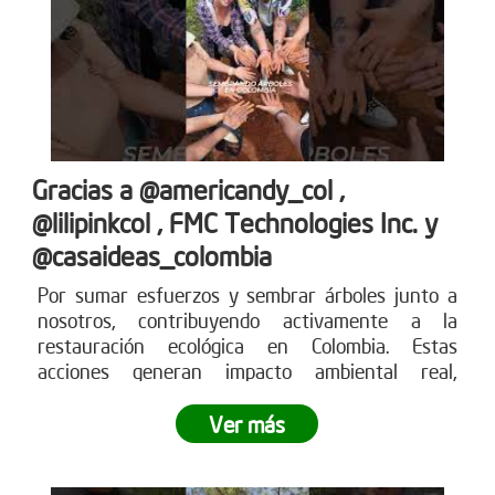
Gracias a @americandy_col ,
@lilipinkcol , FMC Technologies Inc. y
@casaideas_colombia
Por sumar esfuerzos y sembrar árboles junto a
nosotros, contribuyendo activamente a la
restauración ecológica en Colombia. Estas
acciones generan impacto ambiental real,
fortalecen los ecosistemas y demuestran cómo el
compromiso empresarial puede transformar el
Ver más
territorio.
¿Tu empresa también quiere ser parte
del cambio?
Conoce más en www.reddearboles.org