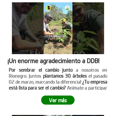
¡Un enorme agradecimiento a DDB!
Por sembrar el cambio junto
a nosotros en
Rionegro. Juntos
plantamos 30 árboles
el pasado
02 de marzo, marcando la diferencia!
¿Tu empresa
está lista para ser el cambio?
Anímate a participar
en nuestra próxima jornada de siembra. Para más
información sobre cómo puedes unirte, visita
Ver más
nuestro sitio web www.reddearboles.org