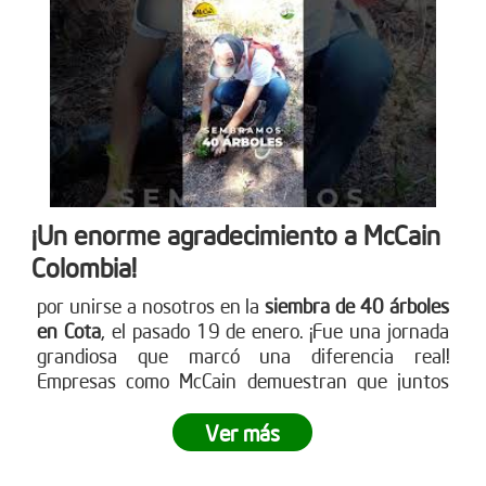
única de siembra empresarial. Conoce cómo en
www.reddearboles.org
¡Un enorme agradecimiento a McCain
Colombia!
por unirse a nosotros en la
siembra de 40 árboles
en Cota
, el pasado 19 de enero. ¡Fue una jornada
grandiosa que marcó una diferencia real!
Empresas como McCain demuestran que juntos
podemos crear impactos positivos en nuestro
entorno. ¿Tu empresa está lista para ser parte del
Ver más
cambio? Únete a nuestras siembras empresariales
y contribuye a la reforestación