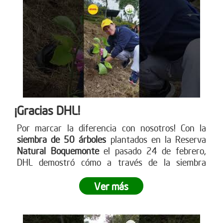
¡Gracias DHL!
Por marcar la diferencia con nosotros! Con la
siembra de 50 árboles
plantados en la Reserva
Natural Boquemonte
el pasado 24 de febrero,
DHL demostró cómo a través de la siembra
empresarial se puede dejar una huella
significativa en nuestro planeta.
¿Listo para dejar
Ver más
tu propia huella? Únete a este movimiento verde y
contribuye a un futuro más sostenible
. Visita
nuestra página web para más información sobre