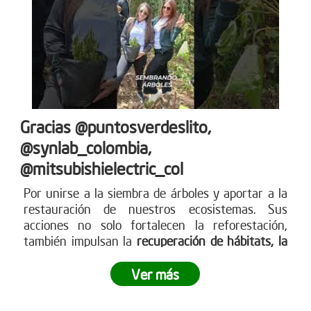
Gracias @puntosverdeslito,
@synlab_colombia,
@mitsubishielectric_col
Por unirse a la siembra de árboles y aportar a la
restauración de nuestros ecosistemas. Sus
acciones no solo fortalecen la reforestación,
también impulsan la
recuperación de hábitats, la
captura de CO? y la construcción de un futuro
más
sostenible para todos. Empresas como ustedes
Ver más
marcan la diferencia y nos inspiran a seguir
sembrando vida. Más en www.reddearboles.org