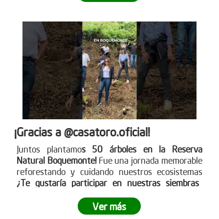
¡Gracias a @casatoro.oficial!
Juntos plantamo
s 50 árboles en la Reserva
Natural Boquemonte!
Fue una jornada memorable
reforestando y cuidando nuestros ecosistemas
¿Te gustaría participar en nuestras siembras
empresariales?
Ingresa a www.reddearboles.org
¡Unámonos por un futuro más verde!
Ver más