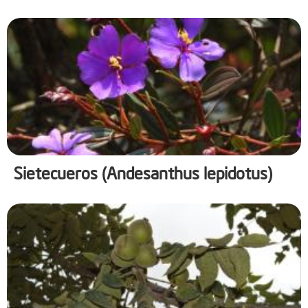
Sietecueros (Andesanthus lepidotus)