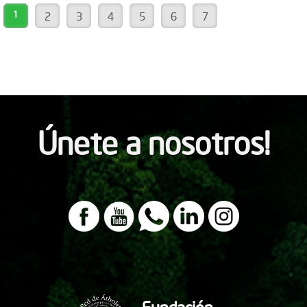
1
2
3
4
5
6
7
Únete a nosotros!