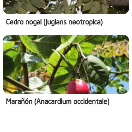
Cedro nogal (Juglans neotropica)
Marañón (Anacardium occidentale)