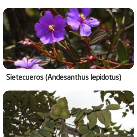
Sietecueros (Andesanthus lepidotus)