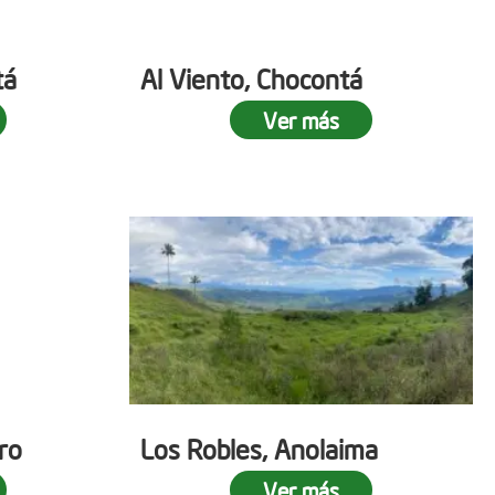
tá
Al Viento, Chocontá
Ver más
ro
Los Robles, Anolaima
Ver más