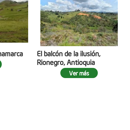
namarca
El balcón de la ilusión,
Rionegro, Antioquia
Ver más