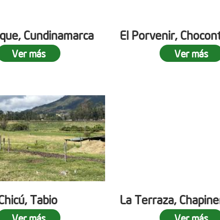
que, Cundinamarca
El Porvenir, Chocon
Ver más
Ver más
 Chicú, Tabio
La Terraza, Chapine
Ver más
Ver más