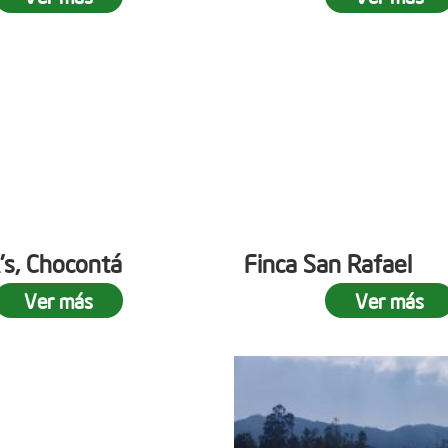
's, Chocontá
Finca San Rafael
Ver más
Ver más