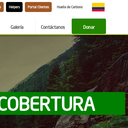
s
Helpers
Portal Clientes
Huella de Carbono
Galería
Contáctanos
Donar
 COBERTURA