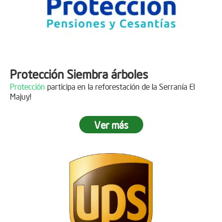
Protección Siembra árboles
Protección
participa en la reforestación de la Serranía El
Majuy!
Ver más
Descripción
Gracias a
DINISSAN
por plantar 400 árboles en el páramo de
Sumapaz