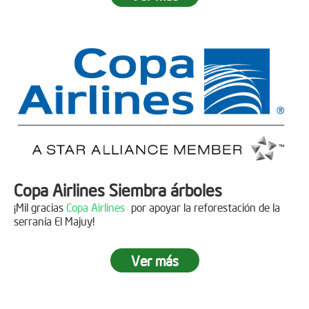
Fecha:
05 de Abril de 2019
Asistentes:
15 personas
Copa Airlines Siembra árboles
¡Mil gracias
Copa Airlines
por apoyar la reforestación de la
serranía El Majuy!
Ver más
Siembra en el Páramo Aguas Vivas
Descripción
Fecha:
15 de Junio de 2019