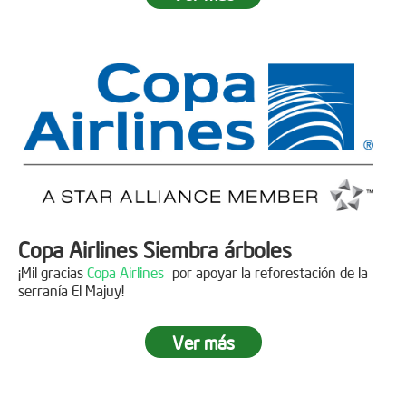
Fecha:
05 de Abril de 2019
Asistentes:
15 personas
Copa Airlines Siembra árboles
¡Mil gracias
Copa Airlines
por apoyar la reforestación de la
serranía El Majuy!
Ver más
Siembra en el Páramo Aguas Vivas
Descripción
Fecha:
15 de Junio de 2019