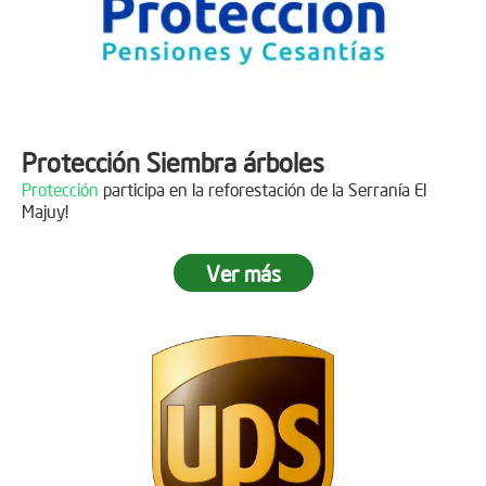
Protección Siembra árboles
Protección
participa en la reforestación de la Serranía El
Majuy!
Ver más
Descripción
Gracias a
DINISSAN
por plantar 400 árboles en el páramo de
Sumapaz