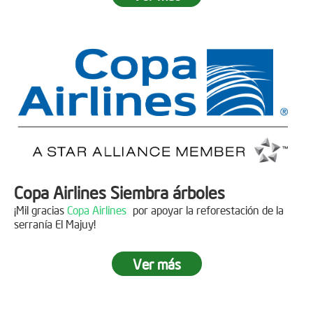
Fecha:
05 de Abril de 2019
Asistentes:
15 personas
Copa Airlines Siembra árboles
¡Mil gracias
Copa Airlines
por apoyar la reforestación de la
serranía El Majuy!
Ver más
Siembra en el Páramo Aguas Vivas
Descripción
Fecha:
15 de Junio de 2019