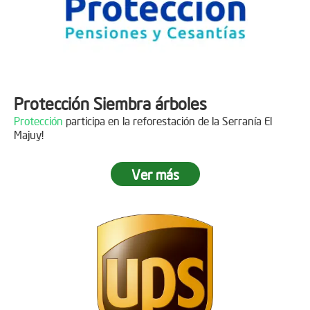
Protección Siembra árboles
Protección
participa en la reforestación de la Serranía El
Majuy!
Ver más
Descripción
Gracias a
DINISSAN
por plantar 400 árboles en el páramo de
Sumapaz