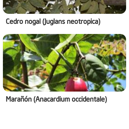
Cedro nogal (Juglans neotropica)
Marañón (Anacardium occidentale)