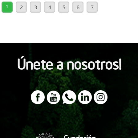
1
2
3
4
5
6
7
Únete a nosotros!