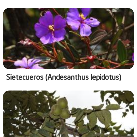
Sietecueros (Andesanthus lepidotus)