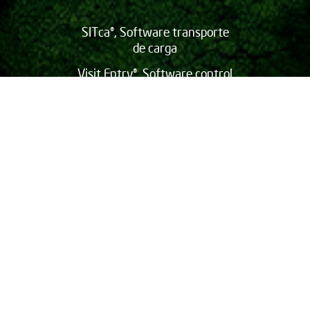
SITca®, Software transporte
de carga
Visit Entry®, Software control
visitantes
Pet Soft®, Software para
veterinarias
Task Enter®, Software
gestión tareas
Control Turnos®, Software
gestión turnos
Colombia
EEUU
México
Perú
Powered by
Kyoto
Marketing
©