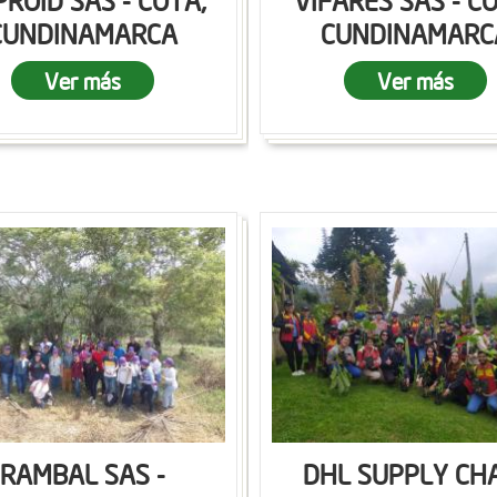
ROID SAS - COTA,
VIFARES SAS - C
CUNDINAMARCA
CUNDINAMARC
Ver más
Ver más
RAMBAL SAS -
DHL SUPPLY CH