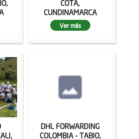
IO,
COTA,
A
CUNDINAMARCA
Ver más
O
DHL FORWARDING
ALI,
COLOMBIA - TABIO,