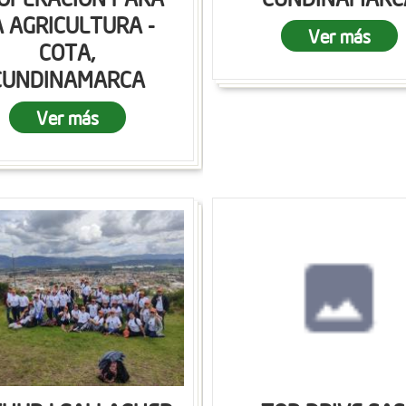
A AGRICULTURA -
Ver más
COTA,
CUNDINAMARCA
Ver más