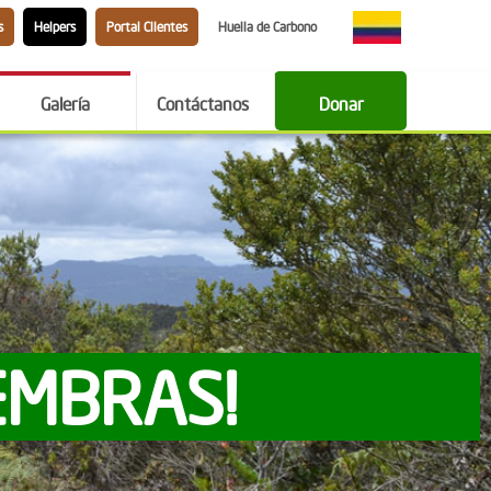
s
Helpers
Portal Clientes
Huella de Carbono
Galería
Contáctanos
Donar
EMBRAS!