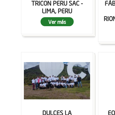
TRICON PERU SAC -
FÁB
LIMA, PERU
RIO
Ver más
DULCES LA
EQ