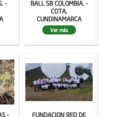
. -
BALL SB COLOMBIA. -
COTA,
A
CUNDINAMARCA
Ver más
S -
FUNDACION RED DE