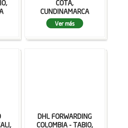
IO,
COTA,
A
CUNDINAMARCA
Ver más
O
DHL FORWARDING
ALI,
COLOMBIA - TABIO,