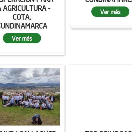
A AGRICULTURA -
Ver más
COTA,
CUNDINAMARCA
Ver más