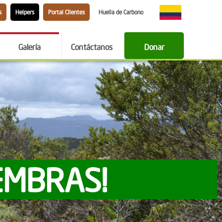
s
Helpers
Portal Clientes
Huella de Carbono
Galería
Contáctanos
Donar
EMBRAS!