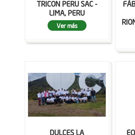
TRICON PERU SAC -
FÁB
LIMA, PERU
RIO
Ver más
DULCES LA
EQ