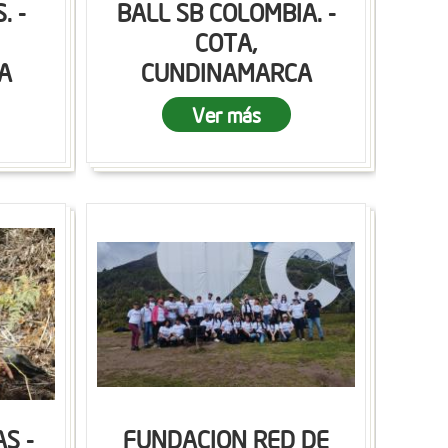
. -
BALL SB COLOMBIA. -
COTA,
A
CUNDINAMARCA
Ver más
S -
FUNDACION RED DE