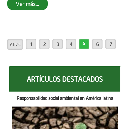
Ver más...
1
2
3
4
5
6
7
Atrás
ARTÍCULOS DESTACADOS
Responsabilidad social ambiental en América latina