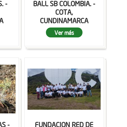
. -
BALL SB COLOMBIA. -
COTA,
A
CUNDINAMARCA
Ver más
S -
FUNDACION RED DE