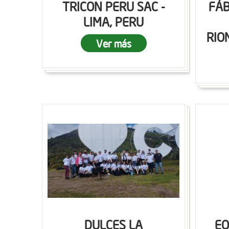
TRICON PERU SAC -
FÁB
LIMA, PERU
RIO
Ver más
DULCES LA
EQ