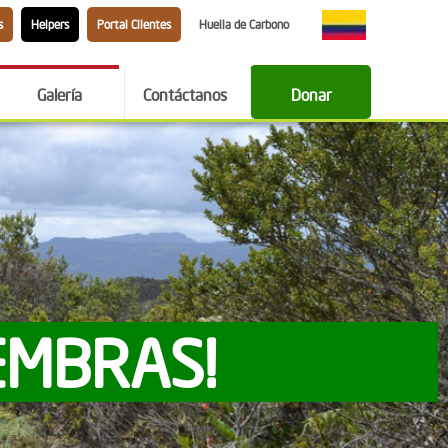
s
Helpers
Portal Clientes
Huella de Carbono
Galería
Contáctanos
Donar
EMBRAS!