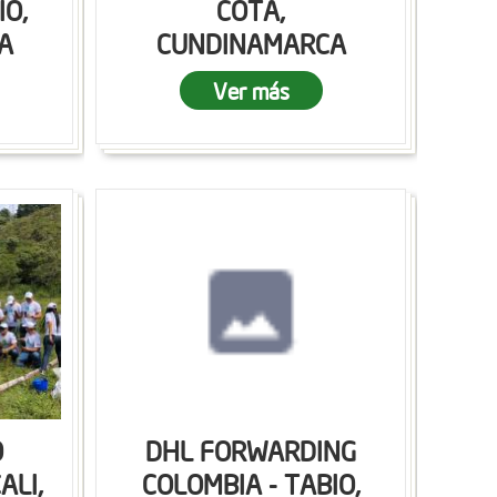
IO,
COTA,
A
CUNDINAMARCA
Ver más
O
DHL FORWARDING
ALI,
COLOMBIA - TABIO,