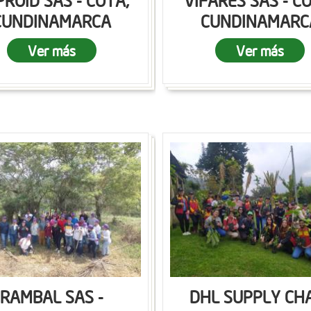
ROID SAS - COTA,
VIFARES SAS - C
CUNDINAMARCA
CUNDINAMARC
Ver más
Ver más
RAMBAL SAS -
DHL SUPPLY CH