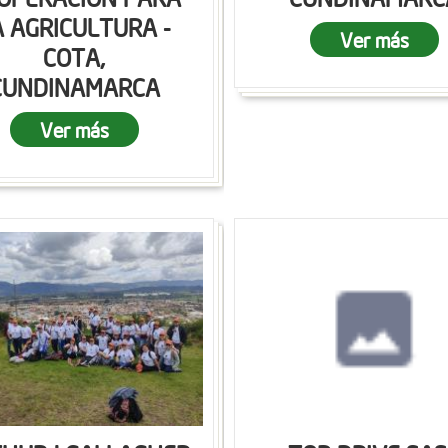
A AGRICULTURA -
Ver más
COTA,
CUNDINAMARCA
Ver más