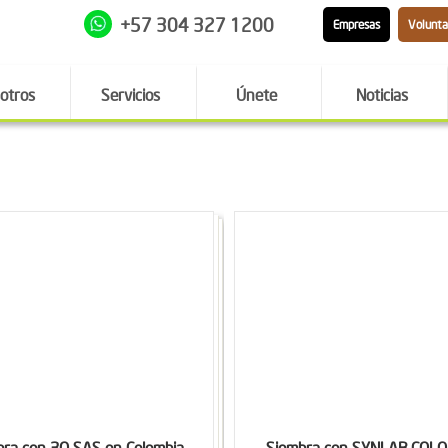
+57 304 327 1200
Empresas
Volunta
otros
Servicios
Únete
Noticias
bra con 3Q SAS en Colombia
Siembra con SYNLAB COL