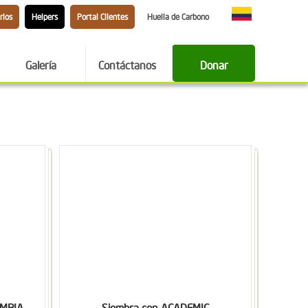
rios
Helpers
Portal Clientes
Huella de Carbono
Galería
Contáctanos
Donar
OMBIA
Siembra con ACADEMIC