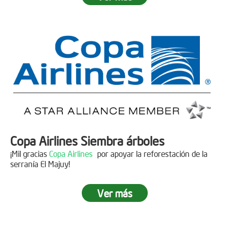
Fecha:
05 de Abril de 2019
Asistentes:
15 personas
Copa Airlines Siembra árboles
¡Mil gracias
Copa Airlines
por apoyar la reforestación de la
serranía El Majuy!
Ver más
Siembra en el Páramo Aguas Vivas
Descripción
Fecha:
15 de Junio de 2019