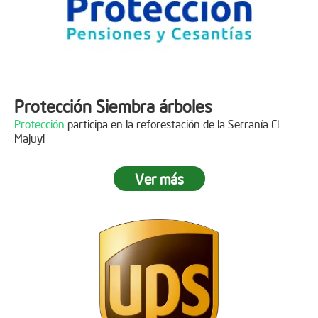
Protección Siembra árboles
Protección
participa en la reforestación de la Serranía El
Majuy!
Ver más
Descripción
Gracias a
DINISSAN
por plantar 400 árboles en el páramo de
Sumapaz