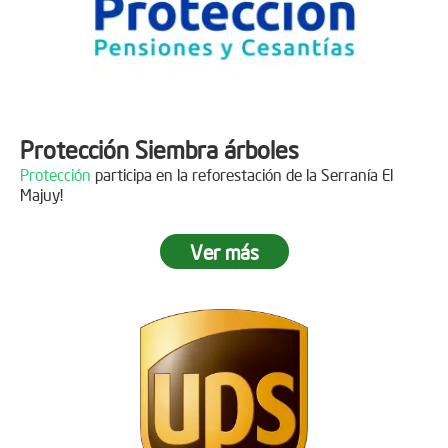
Protección Siembra árboles
Protección
participa en la reforestación de la Serranía El
Majuy!
Ver más
Descripción
Gracias a
DINISSAN
por plantar 400 árboles en el páramo de
Sumapaz