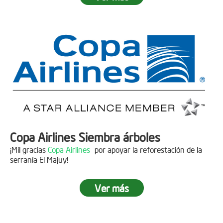
Fecha:
05 de Abril de 2019
Asistentes:
15 personas
Copa Airlines Siembra árboles
¡Mil gracias
Copa Airlines
por apoyar la reforestación de la
serranía El Majuy!
Ver más
Siembra en el Páramo Aguas Vivas
Descripción
Fecha:
15 de Junio de 2019