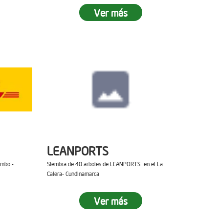
Ver más
LEANPORTS
ambo -
Siembra de 40 arboles de LEANPORTS en el La
Calera- Cundinamarca
Ver más