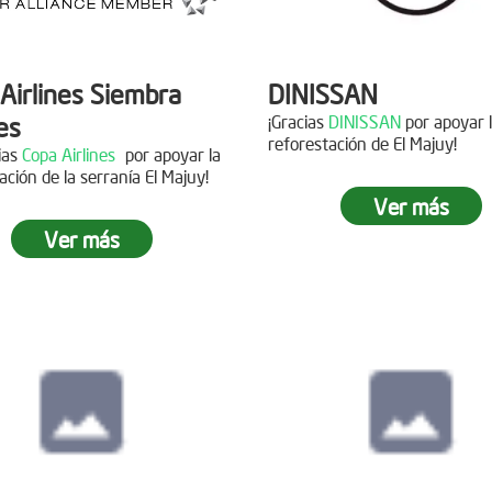
Airlines Siembra
DINISSAN
es
¡Gracias
DINISSAN
por apoyar 
reforestación de El Majuy!
cias
Copa Airlines
por apoyar la
ación de la serranía El Majuy!
Siembra en el pára
Ver más
Sumapaz
Ver más
ra en el Páramo
s Vivas
Fecha:
19 de Octubre de
Asistentes:
12 voluntario
15 de Junio de 2019
tes:
92 personas