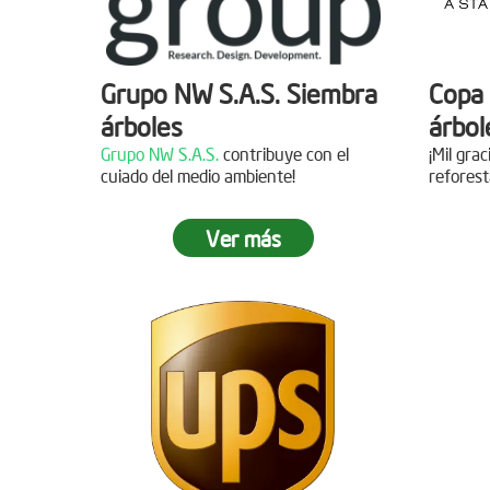
Grupo NW S.A.S. Siembra
Copa 
árboles
árbol
Grupo NW S.A.S.
contribuye con el
¡Mil gra
cuiado del medio ambiente!
reforest
Ver más
Jornada de reforestación
Siemb
Agua
Fecha:
05 de Abril de 2019
Asistentes:
15 personas
Fecha:
Asisten