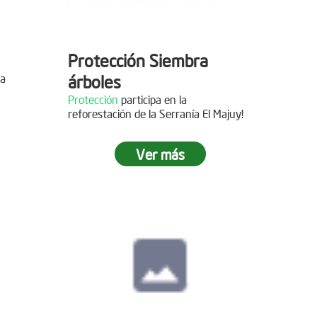
Protección Siembra
la
árboles
Protección
participa en la
reforestación de la Serranía El Majuy!
mo de
Ver más
 2019
s