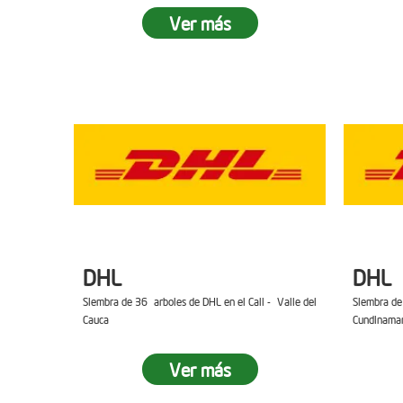
Ver más
DHL
DHL
Siembra de 36 arboles de DHL en el Cali - Valle del
Siembra de
Cauca
Cundinama
Ver más