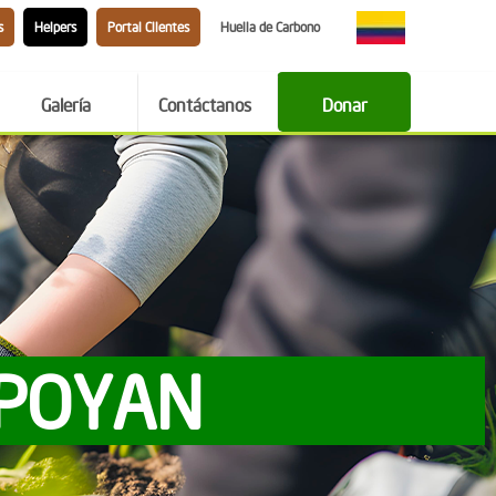
s
Helpers
Portal Clientes
Huella de Carbono
Galería
Contáctanos
Donar
APOYAN