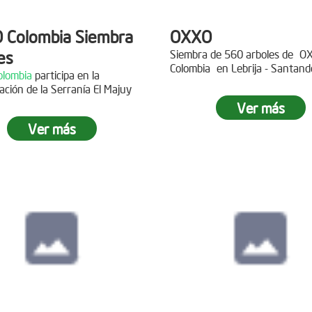
 Colombia Siembra
OXXO
es
Siembra de 560 arboles de
O
Colombia
en Lebrija - Santand
lombia
participa en la
Descripción
ación de la Serranía El Majuy
ipción
Ver más
Gracias a
DINISSAN
por planta
Ver más
 a Copa Airlines por apoyar la
árboles en el páramo de Suma
ación del Páramo Aguas Vivas!