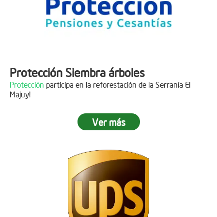
Protección Siembra árboles
Protección
participa en la reforestación de la Serranía El
Majuy!
Ver más
Descripción
Gracias a
DINISSAN
por plantar 400 árboles en el páramo de
Sumapaz