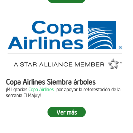
Fecha:
05 de Abril de 2019
Asistentes:
15 personas
Copa Airlines Siembra árboles
¡Mil gracias
Copa Airlines
por apoyar la reforestación de la
serranía El Majuy!
Ver más
Siembra en el Páramo Aguas Vivas
Descripción
Fecha:
15 de Junio de 2019