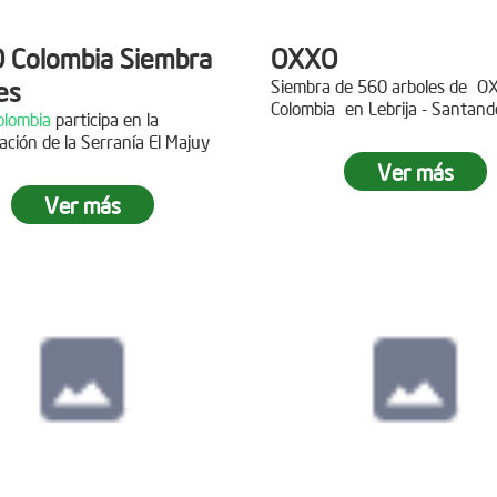
 Colombia Siembra
OXXO
es
Siembra de 560 arboles de
O
Colombia
en Lebrija - Santand
lombia
participa en la
Descripción
ación de la Serranía El Majuy
ipción
Ver más
Gracias a
DINISSAN
por planta
Ver más
 a Copa Airlines por apoyar la
árboles en el páramo de Suma
ación del Páramo Aguas Vivas!