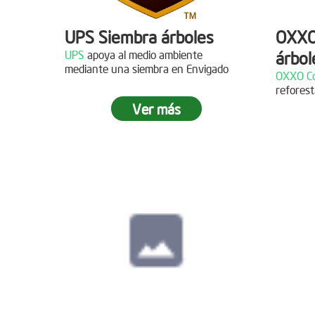
UPS Siembra árboles
OXXO
UPS
apoya al medio ambiente
árbol
Descripción
mediante una siembra en Envigado
OXXO Co
reforest
¡Gracias al Grupo NW por
Descr
Ver más
acompañarnos en nuestras jornadas
de reforestación!
¡Gracias
reforest
Siembra en Cajicá,
Cundinamarca
Fecha:
04 de Diciembre de
2021
Descripción