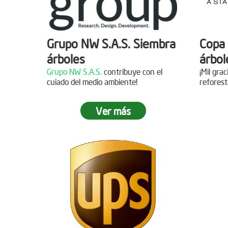
Grupo NW S.A.S. Siembra
Copa 
árboles
árbol
Grupo NW S.A.S.
contribuye con el
¡Mil gra
cuiado del medio ambiente!
reforest
Ver más
Jornada de reforestación
Siemb
Agua
Fecha:
05 de Abril de 2019
Asistentes:
15 personas
Fecha:
Asisten