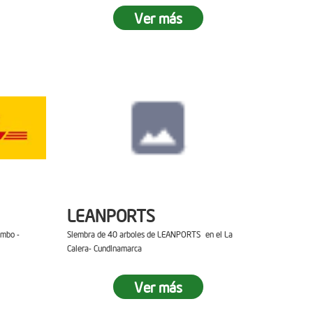
Ver más
LEANPORTS
ambo -
Siembra de 40 arboles de LEANPORTS en el La
Calera- Cundinamarca
Ver más