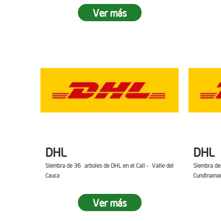
Ver más
DHL
DHL
Siembra de 36 arboles de DHL en el Cali - Valle del
Siembra de
Cauca
Cundinama
Ver más