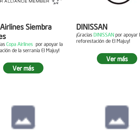
Airlines Siembra
DINISSAN
es
¡Gracias
DINISSAN
por apoyar 
reforestación de El Majuy!
cias
Copa Airlines
por apoyar la
ación de la serranía El Majuy!
Siembra en el pára
Ver más
Sumapaz
Ver más
ra en el Páramo
s Vivas
Fecha:
19 de Octubre de
Asistentes:
12 voluntario
15 de Junio de 2019
tes:
92 personas