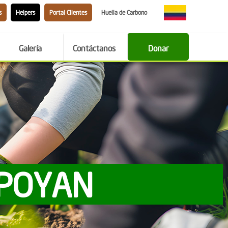
s
Helpers
Portal Clientes
Huella de Carbono
Galería
Contáctanos
Donar
APOYAN