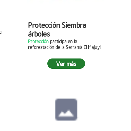
Protección Siembra
la
árboles
Protección
participa en la
reforestación de la Serranía El Majuy!
mo de
Ver más
 2019
s