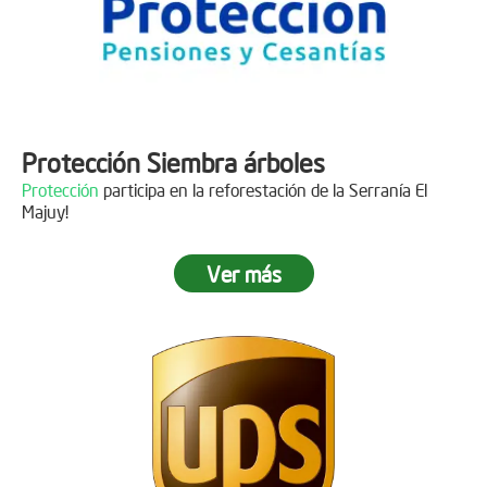
Protección Siembra árboles
Protección
participa en la reforestación de la Serranía El
Majuy!
Ver más
Descripción
Gracias a
DINISSAN
por plantar 400 árboles en el páramo de
Sumapaz