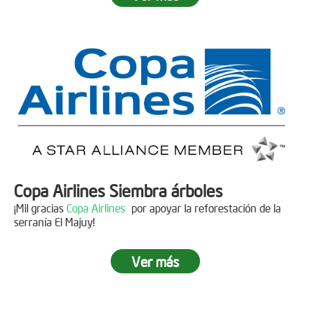
Fecha:
05 de Abril de 2019
Asistentes:
15 personas
Copa Airlines Siembra árboles
¡Mil gracias
Copa Airlines
por apoyar la reforestación de la
serranía El Majuy!
Ver más
Siembra en el Páramo Aguas Vivas
Descripción
Fecha:
15 de Junio de 2019