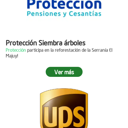
Protección Siembra árboles
Protección
participa en la reforestación de la Serranía El
Majuy!
Ver más
Descripción
Gracias a
DINISSAN
por plantar 400 árboles en el páramo de
Sumapaz