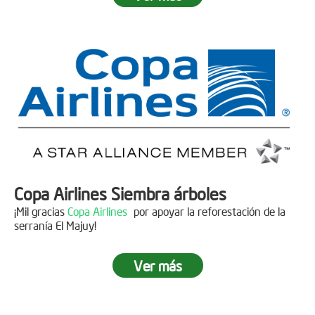
Fecha:
05 de Abril de 2019
Asistentes:
15 personas
Copa Airlines Siembra árboles
¡Mil gracias
Copa Airlines
por apoyar la reforestación de la
serranía El Majuy!
Ver más
Siembra en el Páramo Aguas Vivas
Descripción
Fecha:
15 de Junio de 2019