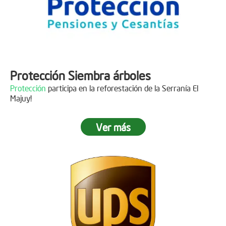
Protección Siembra árboles
Protección
participa en la reforestación de la Serranía El
Majuy!
Ver más
Descripción
Gracias a
DINISSAN
por plantar 400 árboles en el páramo de
Sumapaz