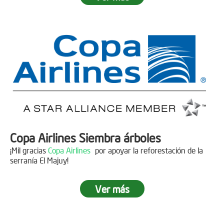
Fecha:
05 de Abril de 2019
Asistentes:
15 personas
Copa Airlines Siembra árboles
¡Mil gracias
Copa Airlines
por apoyar la reforestación de la
serranía El Majuy!
Ver más
Siembra en el Páramo Aguas Vivas
Descripción
Fecha:
15 de Junio de 2019