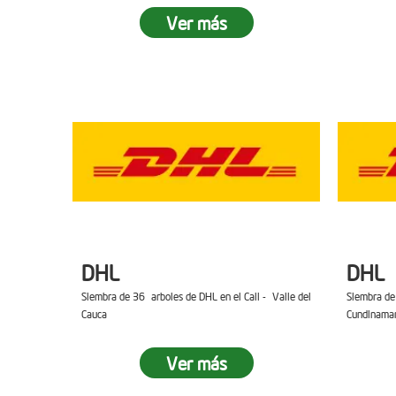
Ver más
DHL
DHL
Siembra de 36 arboles de DHL en el Cali - Valle del
Siembra de
Cauca
Cundinama
Ver más