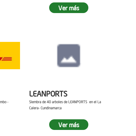
Ver más
LEANPORTS
ambo -
Siembra de 40 arboles de LEANPORTS en el La
Calera- Cundinamarca
Ver más