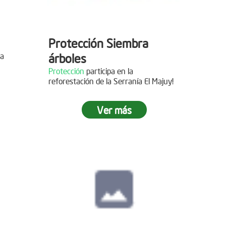
Protección Siembra
la
árboles
Protección
participa en la
reforestación de la Serranía El Majuy!
mo de
Ver más
 2019
s