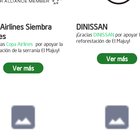
Airlines Siembra
DINISSAN
es
¡Gracias
DINISSAN
por apoyar 
reforestación de El Majuy!
cias
Copa Airlines
por apoyar la
ación de la serranía El Majuy!
Siembra en el pára
Ver más
Sumapaz
Ver más
ra en el Páramo
s Vivas
Fecha:
19 de Octubre de
Asistentes:
12 voluntario
15 de Junio de 2019
tes:
92 personas