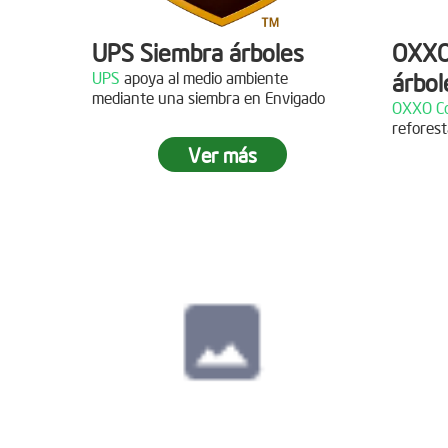
UPS Siembra árboles
OXXO
UPS
apoya al medio ambiente
árbol
Descripción
mediante una siembra en Envigado
OXXO Co
reforest
¡Gracias al Grupo NW por
Descr
Ver más
acompañarnos en nuestras jornadas
de reforestación!
¡Gracias
reforest
Siembra en Cajicá,
Cundinamarca
Fecha:
04 de Diciembre de
2021
Descripción