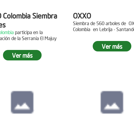
 Colombia Siembra
OXXO
es
Siembra de 560 arboles de
O
Colombia
en Lebrija - Santand
lombia
participa en la
Descripción
ación de la Serranía El Majuy
ipción
Ver más
Gracias a
DINISSAN
por planta
Ver más
 a Copa Airlines por apoyar la
árboles en el páramo de Suma
ación del Páramo Aguas Vivas!