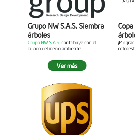
Grupo NW S.A.S. Siembra
Copa 
árboles
árbol
Grupo NW S.A.S.
contribuye con el
¡Mil gra
cuiado del medio ambiente!
reforest
Ver más
Jornada de reforestación
Siemb
Agua
Fecha:
05 de Abril de 2019
Asistentes:
15 personas
Fecha:
Asisten