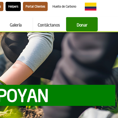
s
Helpers
Portal Clientes
Huella de Carbono
Galería
Contáctanos
Donar
APOYAN