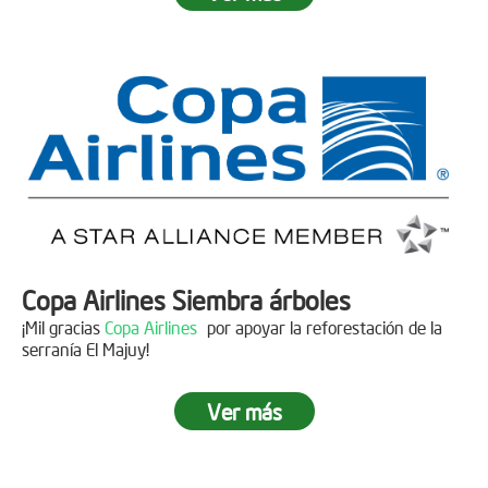
Fecha:
05 de Abril de 2019
Asistentes:
15 personas
Copa Airlines Siembra árboles
¡Mil gracias
Copa Airlines
por apoyar la reforestación de la
serranía El Majuy!
Ver más
Siembra en el Páramo Aguas Vivas
Descripción
Fecha:
15 de Junio de 2019