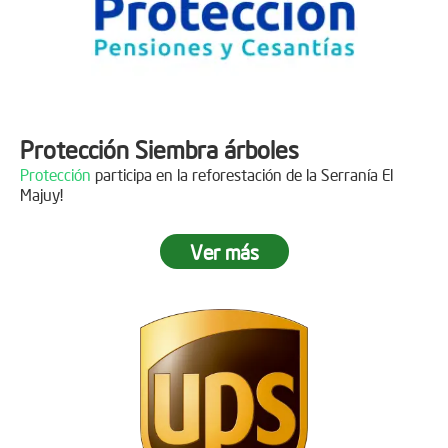
Protección Siembra árboles
Protección
participa en la reforestación de la Serranía El
Majuy!
Ver más
Descripción
Gracias a
DINISSAN
por plantar 400 árboles en el páramo de
Sumapaz