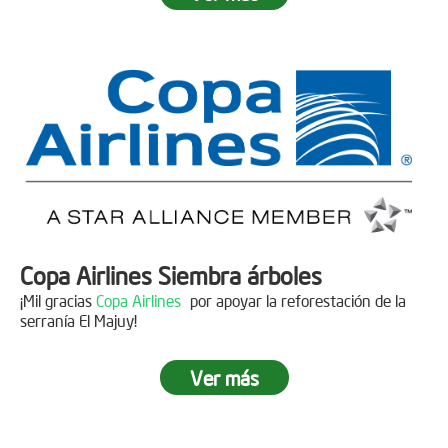
Fecha:
05 de Abril de 2019
Asistentes:
15 personas
Copa Airlines Siembra árboles
¡Mil gracias
Copa Airlines
por apoyar la reforestación de la
serranía El Majuy!
Ver más
Siembra en el Páramo Aguas Vivas
Descripción
Fecha:
15 de Junio de 2019