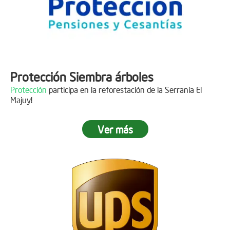
Protección Siembra árboles
Protección
participa en la reforestación de la Serranía El
Majuy!
Ver más
Descripción
Gracias a
DINISSAN
por plantar 400 árboles en el páramo de
Sumapaz