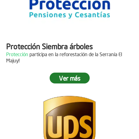
Protección Siembra árboles
Protección
participa en la reforestación de la Serranía El
Majuy!
Ver más
Descripción
Gracias a
DINISSAN
por plantar 400 árboles en el páramo de
Sumapaz