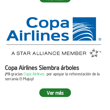
Fecha:
05 de Abril de 2019
Asistentes:
15 personas
Copa Airlines Siembra árboles
¡Mil gracias
Copa Airlines
por apoyar la reforestación de la
serranía El Majuy!
Ver más
Siembra en el Páramo Aguas Vivas
Descripción
Fecha:
15 de Junio de 2019