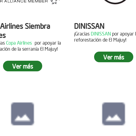
Airlines Siembra
DINISSAN
es
¡Gracias
DINISSAN
por apoyar 
reforestación de El Majuy!
cias
Copa Airlines
por apoyar la
ación de la serranía El Majuy!
Siembra en el pára
Ver más
Sumapaz
Ver más
ra en el Páramo
s Vivas
Fecha:
19 de Octubre de
Asistentes:
12 voluntario
15 de Junio de 2019
tes:
92 personas