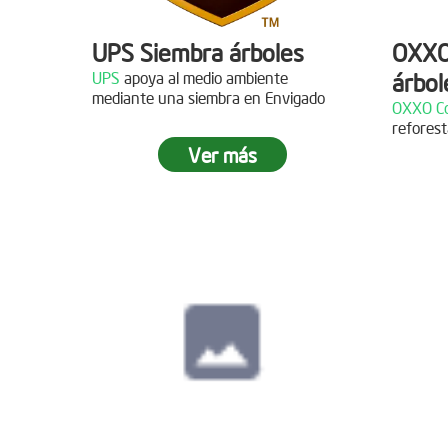
UPS Siembra árboles
OXXO
UPS
apoya al medio ambiente
árbol
Descripción
mediante una siembra en Envigado
OXXO Co
reforest
¡Gracias al Grupo NW por
Descr
Ver más
acompañarnos en nuestras jornadas
de reforestación!
¡Gracias
reforest
Siembra en Cajicá,
Cundinamarca
Fecha:
04 de Diciembre de
2021
Descripción