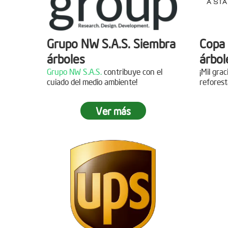
Grupo NW S.A.S. Siembra
Copa 
árboles
árbol
Grupo NW S.A.S.
contribuye con el
¡Mil gra
cuiado del medio ambiente!
reforest
Ver más
Jornada de reforestación
Siemb
Agua
Fecha:
05 de Abril de 2019
Asistentes:
15 personas
Fecha:
Asisten