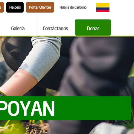
s
Helpers
Portal Clientes
Huella de Carbono
Galería
Contáctanos
Donar
APOYAN