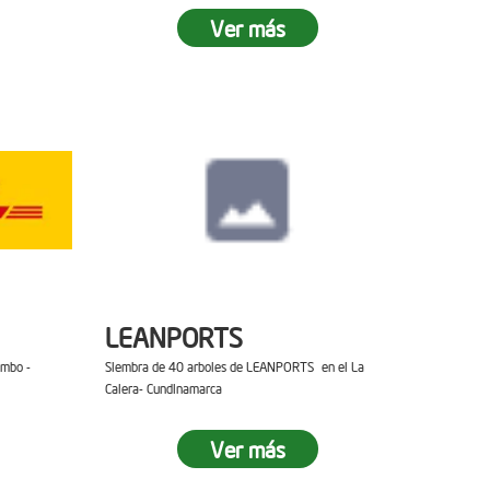
Ver más
LEANPORTS
ambo -
Siembra de 40 arboles de LEANPORTS en el La
Calera- Cundinamarca
Ver más