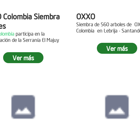
 Colombia Siembra
OXXO
es
Siembra de 560 arboles de
O
Colombia
en Lebrija - Santand
lombia
participa en la
Descripción
ación de la Serranía El Majuy
ipción
Ver más
Gracias a
DINISSAN
por planta
Ver más
 a Copa Airlines por apoyar la
árboles en el páramo de Suma
ación del Páramo Aguas Vivas!