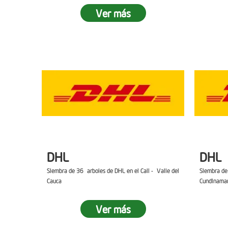
Ver más
DHL
DHL
Siembra de 36 arboles de DHL en el Cali - Valle del
Siembra de
Cauca
Cundinama
Ver más