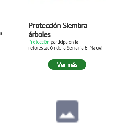
Protección Siembra
la
árboles
Protección
participa en la
reforestación de la Serranía El Majuy!
mo de
Ver más
 2019
s