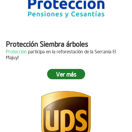
Protección Siembra árboles
Protección
participa en la reforestación de la Serranía El
Majuy!
Ver más
Descripción
Gracias a
DINISSAN
por plantar 400 árboles en el páramo de
Sumapaz