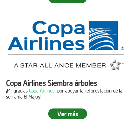
Fecha:
05 de Abril de 2019
Asistentes:
15 personas
Copa Airlines Siembra árboles
¡Mil gracias
Copa Airlines
por apoyar la reforestación de la
serranía El Majuy!
Ver más
Siembra en el Páramo Aguas Vivas
Descripción
Fecha:
15 de Junio de 2019