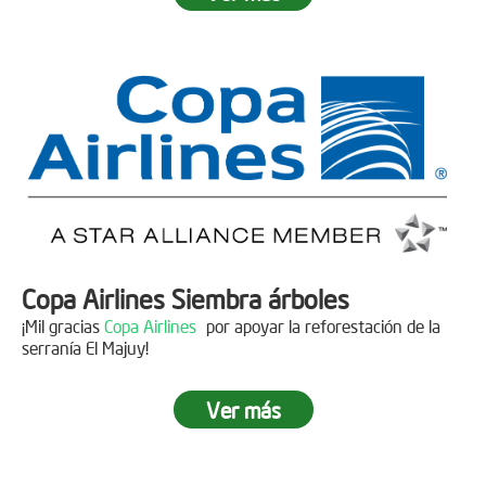
Fecha:
05 de Abril de 2019
Asistentes:
15 personas
Copa Airlines Siembra árboles
¡Mil gracias
Copa Airlines
por apoyar la reforestación de la
serranía El Majuy!
Ver más
Siembra en el Páramo Aguas Vivas
Descripción
Fecha:
15 de Junio de 2019