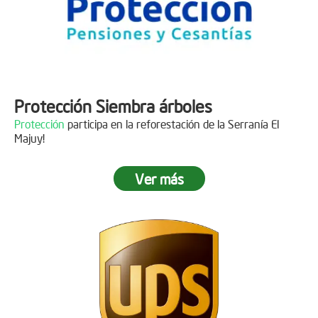
Protección Siembra árboles
Protección
participa en la reforestación de la Serranía El
Majuy!
Ver más
Descripción
Gracias a
DINISSAN
por plantar 400 árboles en el páramo de
Sumapaz