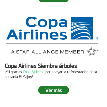
Fecha:
05 de Abril de 2019
Asistentes:
15 personas
Copa Airlines Siembra árboles
¡Mil gracias
Copa Airlines
por apoyar la reforestación de la
serranía El Majuy!
Ver más
Siembra en el Páramo Aguas Vivas
Descripción
Fecha:
15 de Junio de 2019