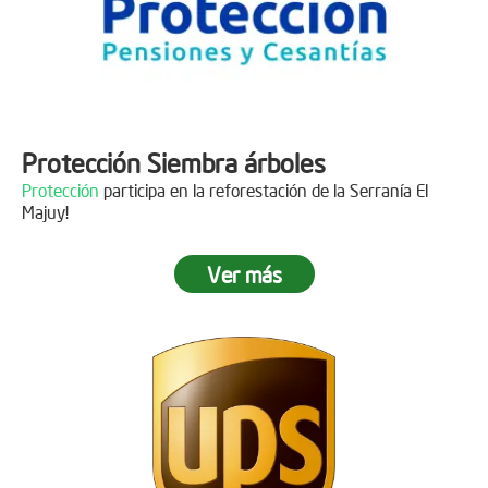
Protección Siembra árboles
Protección
participa en la reforestación de la Serranía El
Majuy!
Ver más
Descripción
Gracias a
DINISSAN
por plantar 400 árboles en el páramo de
Sumapaz