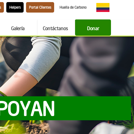
s
Helpers
Portal Clientes
Huella de Carbono
Galería
Contáctanos
Donar
APOYAN