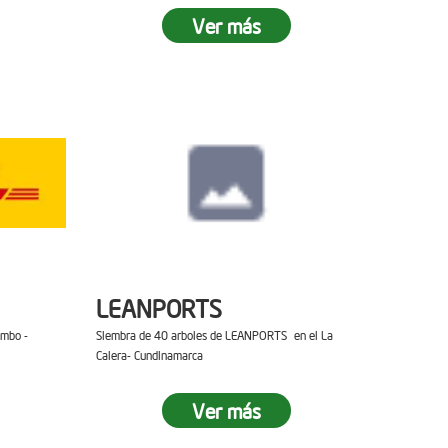
Ver más
LEANPORTS
ambo -
Siembra de 40 arboles de LEANPORTS en el La
Calera- Cundinamarca
Ver más