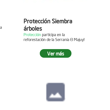
Protección Siembra
la
árboles
Protección
participa en la
reforestación de la Serranía El Majuy!
mo de
Ver más
 2019
s