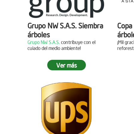
Grupo NW S.A.S. Siembra
Copa 
árboles
árbol
Grupo NW S.A.S.
contribuye con el
¡Mil gra
cuiado del medio ambiente!
reforest
Ver más
Jornada de reforestación
Siemb
Agua
Fecha:
05 de Abril de 2019
Asistentes:
15 personas
Fecha:
Asisten