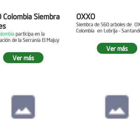
 Colombia Siembra
OXXO
es
Siembra de 560 arboles de
O
Colombia
en Lebrija - Santand
lombia
participa en la
Descripción
ación de la Serranía El Majuy
ipción
Ver más
Gracias a
DINISSAN
por planta
Ver más
 a Copa Airlines por apoyar la
árboles en el páramo de Suma
ación del Páramo Aguas Vivas!