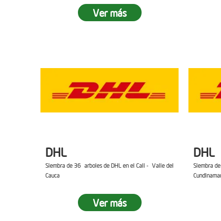
Ver más
DHL
DHL
Siembra de 36 arboles de DHL en el Cali - Valle del
Siembra de
Cauca
Cundinama
Ver más