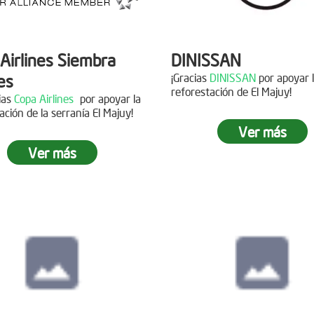
Airlines Siembra
DINISSAN
es
¡Gracias
DINISSAN
por apoyar 
reforestación de El Majuy!
cias
Copa Airlines
por apoyar la
ación de la serranía El Majuy!
Siembra en el pára
Ver más
Sumapaz
Ver más
ra en el Páramo
s Vivas
Fecha:
19 de Octubre de
Asistentes:
12 voluntario
15 de Junio de 2019
tes:
92 personas