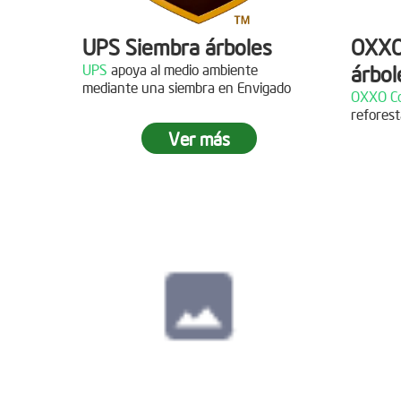
UPS Siembra árboles
OXXO
UPS
apoya al medio ambiente
árbol
Descripción
mediante una siembra en Envigado
OXXO Co
reforest
¡Gracias al Grupo NW por
Descr
Ver más
acompañarnos en nuestras jornadas
de reforestación!
¡Gracias
reforest
Siembra en Cajicá,
Cundinamarca
Fecha:
04 de Diciembre de
2021
Descripción