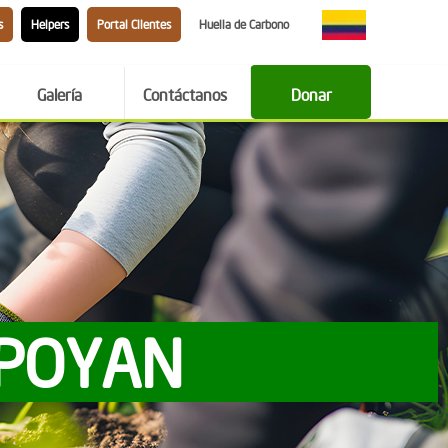
s
Helpers
Portal Clientes
Huella de Carbono
Galería
Contáctanos
Donar
APOYAN