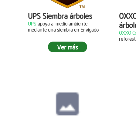
UPS Siembra árboles
OXXO
UPS
apoya al medio ambiente
árbol
Descripción
mediante una siembra en Envigado
OXXO Co
reforest
¡Gracias al Grupo NW por
Descr
Ver más
acompañarnos en nuestras jornadas
de reforestación!
¡Gracias
reforest
Siembra en Cajicá,
Cundinamarca
Fecha:
04 de Diciembre de
2021
Descripción