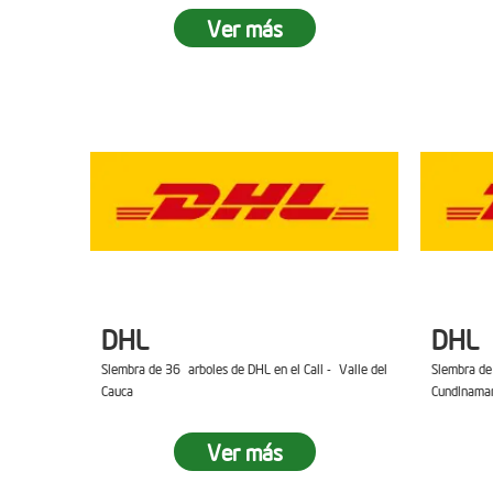
Ver más
DHL
DHL
Siembra de 36 arboles de DHL en el Cali - Valle del
Siembra de
Cauca
Cundinama
Ver más