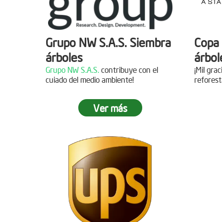
Grupo NW S.A.S. Siembra
Copa 
árboles
árbol
Grupo NW S.A.S.
contribuye con el
¡Mil gra
cuiado del medio ambiente!
reforest
Ver más
Jornada de reforestación
Siemb
Agua
Fecha:
05 de Abril de 2019
Asistentes:
15 personas
Fecha:
Asisten