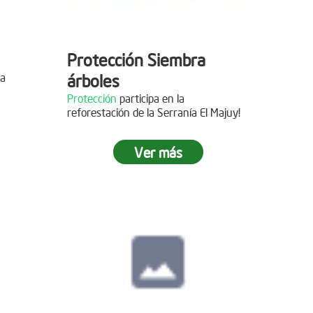
Protección Siembra
la
árboles
Protección
participa en la
reforestación de la Serranía El Majuy!
mo de
Ver más
 2019
s