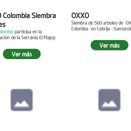
 Colombia Siembra
OXXO
es
Siembra de 560 arboles de
O
Colombia
en Lebrija - Santand
lombia
participa en la
Descripción
ación de la Serranía El Majuy
ipción
Ver más
Gracias a
DINISSAN
por planta
Ver más
 a Copa Airlines por apoyar la
árboles en el páramo de Suma
ación del Páramo Aguas Vivas!