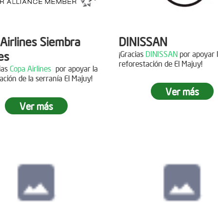
Airlines Siembra
DINISSAN
es
¡Gracias
DINISSAN
por apoyar 
reforestación de El Majuy!
cias
Copa Airlines
por apoyar la
ación de la serranía El Majuy!
Siembra en el pára
Ver más
Sumapaz
Ver más
ra en el Páramo
s Vivas
Fecha:
19 de Octubre de
Asistentes:
12 voluntario
15 de Junio de 2019
tes:
92 personas