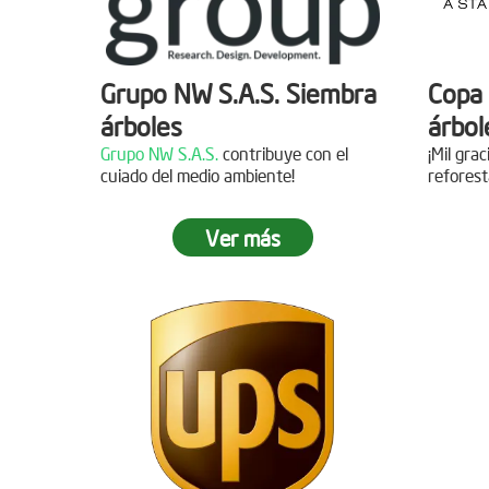
Grupo NW S.A.S. Siembra
Copa 
árboles
árbol
Grupo NW S.A.S.
contribuye con el
¡Mil gra
cuiado del medio ambiente!
reforest
Ver más
Jornada de reforestación
Siemb
Agua
Fecha:
05 de Abril de 2019
Asistentes:
15 personas
Fecha:
Asisten