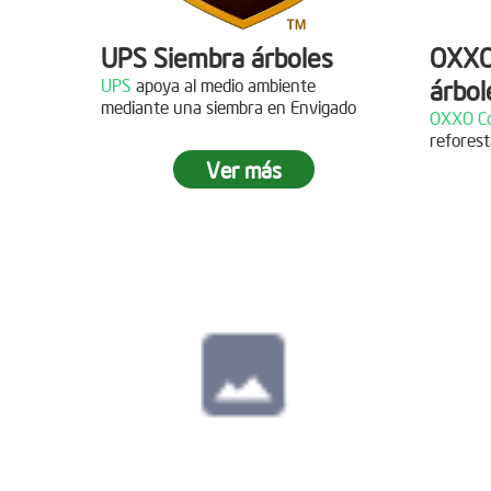
UPS Siembra árboles
OXXO
UPS
apoya al medio ambiente
árbol
Descripción
mediante una siembra en Envigado
OXXO Co
reforest
¡Gracias al Grupo NW por
Descr
Ver más
acompañarnos en nuestras jornadas
de reforestación!
¡Gracias
reforest
Siembra en Cajicá,
Cundinamarca
Fecha:
04 de Diciembre de
2021
Descripción