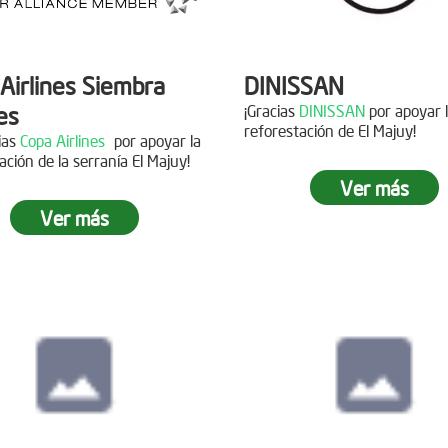
Airlines Siembra
DINISSAN
es
¡Gracias
DINISSAN
por apoyar 
reforestación de El Majuy!
cias
Copa Airlines
por apoyar la
ación de la serranía El Majuy!
Siembra en el pára
Ver más
Sumapaz
Ver más
ra en el Páramo
s Vivas
Fecha:
19 de Octubre de
Asistentes:
12 voluntario
15 de Junio de 2019
tes:
92 personas