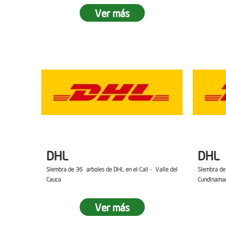
Ver más
DHL
DHL
Siembra de 36 arboles de DHL en el Cali - Valle del
Siembra de
Cauca
Cundinama
Ver más