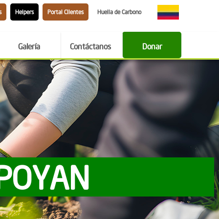
s
Helpers
Portal Clientes
Huella de Carbono
Galería
Contáctanos
Donar
APOYAN