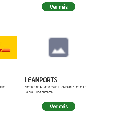
Ver más
LEANPORTS
ambo -
Siembra de 40 arboles de LEANPORTS en el La
Calera- Cundinamarca
Ver más