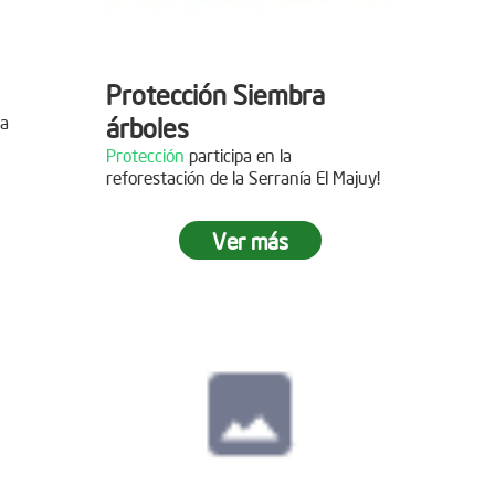
Protección Siembra
la
árboles
Protección
participa en la
reforestación de la Serranía El Majuy!
mo de
Ver más
 2019
s