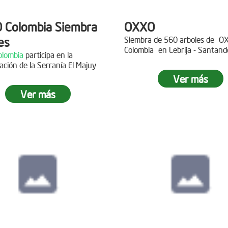
 Colombia Siembra
OXXO
es
Siembra de 560 arboles de
O
Colombia
en Lebrija - Santand
lombia
participa en la
Descripción
ación de la Serranía El Majuy
ipción
Ver más
Gracias a
DINISSAN
por planta
Ver más
 a Copa Airlines por apoyar la
árboles en el páramo de Suma
ación del Páramo Aguas Vivas!