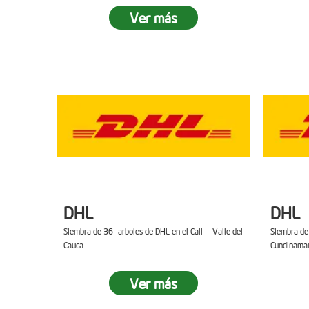
Ver más
DHL
DHL
Siembra de 36 arboles de DHL en el Cali - Valle del
Siembra de
Cauca
Cundinama
Ver más