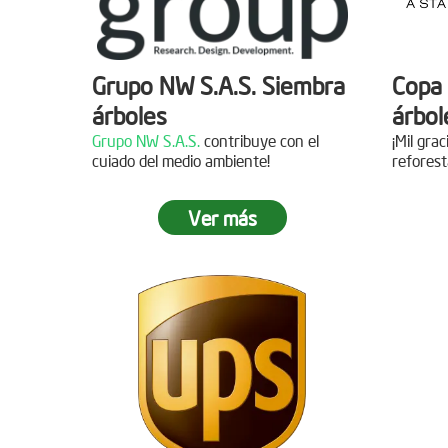
Grupo NW S.A.S. Siembra
Copa 
árboles
árbol
Grupo NW S.A.S.
contribuye con el
¡Mil gra
cuiado del medio ambiente!
reforest
Ver más
Jornada de reforestación
Siemb
Agua
Fecha:
05 de Abril de 2019
Asistentes:
15 personas
Fecha:
Asisten