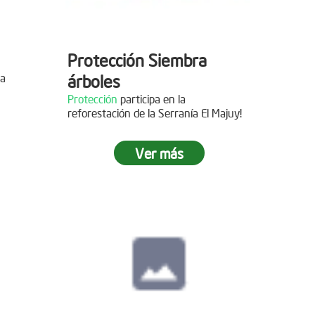
Protección Siembra
la
árboles
Protección
participa en la
reforestación de la Serranía El Majuy!
mo de
Ver más
 2019
s