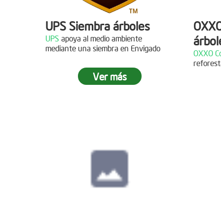
UPS Siembra árboles
OXXO
UPS
apoya al medio ambiente
árbol
Descripción
mediante una siembra en Envigado
OXXO Co
reforest
¡Gracias al Grupo NW por
Descr
Ver más
acompañarnos en nuestras jornadas
de reforestación!
¡Gracias
reforest
Siembra en Cajicá,
Cundinamarca
Fecha:
04 de Diciembre de
2021
Descripción