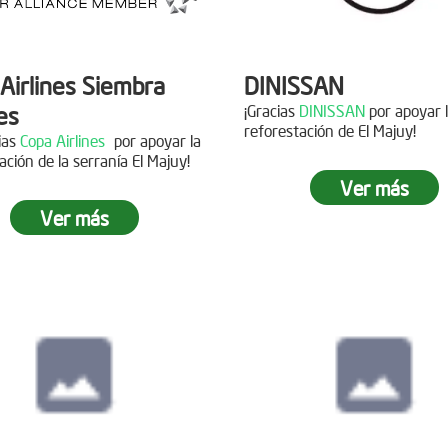
Airlines Siembra
DINISSAN
es
¡Gracias
DINISSAN
por apoyar 
reforestación de El Majuy!
cias
Copa Airlines
por apoyar la
ación de la serranía El Majuy!
Siembra en el pára
Ver más
Sumapaz
Ver más
ra en el Páramo
s Vivas
Fecha:
19 de Octubre de
Asistentes:
12 voluntario
15 de Junio de 2019
tes:
92 personas