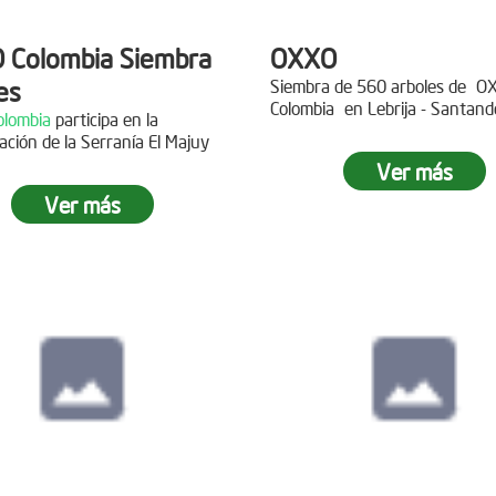
 Colombia Siembra
OXXO
es
Siembra de 560 arboles de
O
Colombia
en Lebrija - Santand
lombia
participa en la
Descripción
ación de la Serranía El Majuy
ipción
Ver más
Gracias a
DINISSAN
por planta
Ver más
 a Copa Airlines por apoyar la
árboles en el páramo de Suma
ación del Páramo Aguas Vivas!