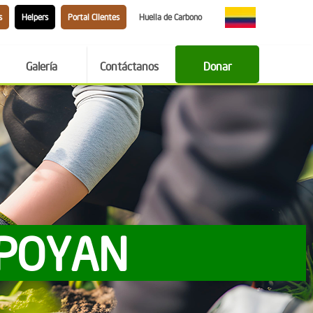
s
Helpers
Portal Clientes
Huella de Carbono
Galería
Contáctanos
Donar
APOYAN