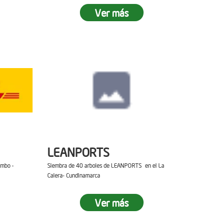
Ver más
LEANPORTS
ambo -
Siembra de 40 arboles de LEANPORTS en el La
Calera- Cundinamarca
Ver más