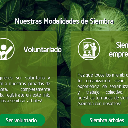
Nuestras Modalidades de Siembra
Sie
Voluntariado
empre
Haz que todos los miembr
quieres ser voluntario y
tu organización vivan
tir a nuestras jornadas de
experiencia de sensibiliz
mbra, completamente
y trabajo colectivo,
is, regístrate en este link.
nuestras jornadas de sie
os a sembrar árboles!
¡Siembra con nosotros!
Ser voluntario
Siembra árboles