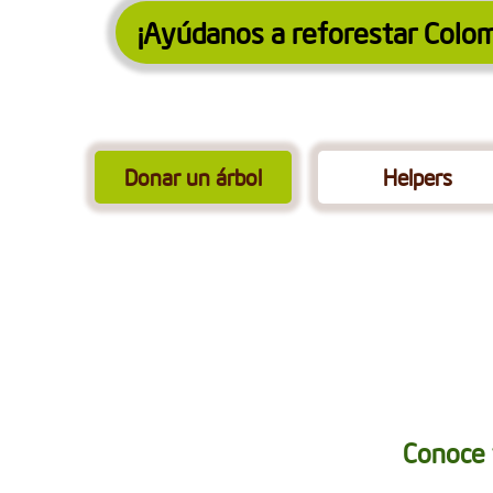
¡Ayúdanos a reforestar Colom
Donar un árbol
Helpers
Conoce 