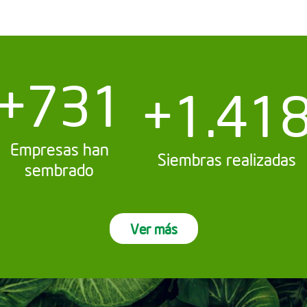
+731
+1.41
Empresas han
Siembras realizadas
sembrado
Ver más