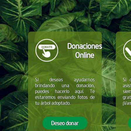
Donaciones
Online
Si deseas ayudarnos
Si 
brindando una donación,
asis
puedes hacerlo aquí. Te
sie
estaremos enviando fotos de
grat
tu árbol adoptado.
¡Vam
Deseo donar