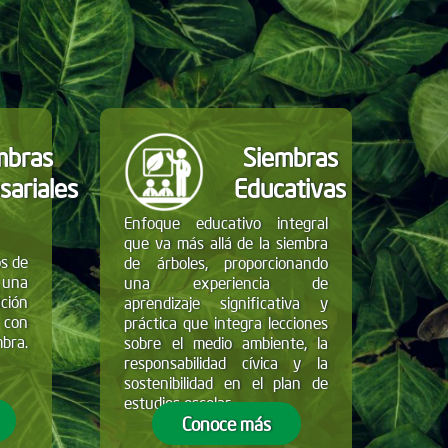
mbras
Siembras
sariales
Educativas
Enfoque educativo integral
que va más allá de la siembra
os de
de árboles, proporcionando
 una
una experiencia de
ación
aprendizaje significativa y
 con
práctica que integra lecciones
mbra.
sobre el medio ambiente, la
responsabilidad cívica y la
sostenibilidad en el plan de
estudios escolar.
Conoce más