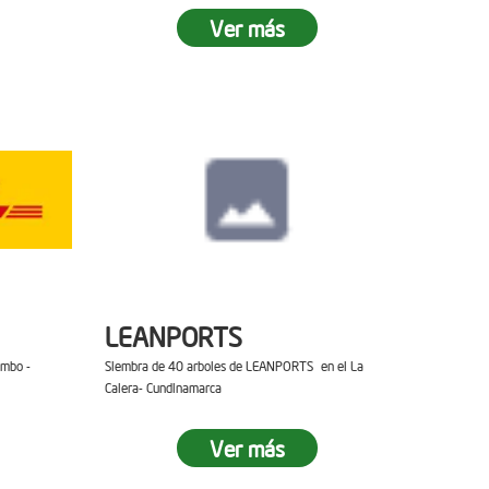
Ver más
LEANPORTS
ambo -
Siembra de 40 arboles de LEANPORTS en el La
Calera- Cundinamarca
Ver más