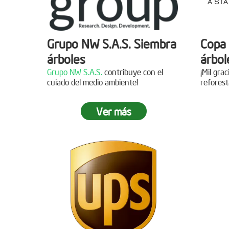
Grupo NW S.A.S. Siembra
Copa 
árboles
árbol
Grupo NW S.A.S.
contribuye con el
¡Mil gra
cuiado del medio ambiente!
reforest
Ver más
Jornada de reforestación
Siemb
Agua
Fecha:
05 de Abril de 2019
Asistentes:
15 personas
Fecha:
Asisten