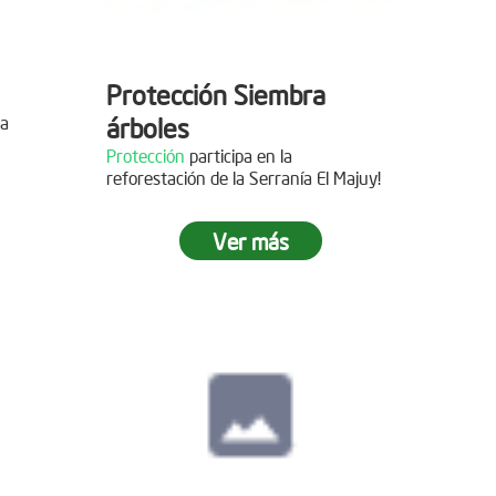
Protección Siembra
la
árboles
Protección
participa en la
reforestación de la Serranía El Majuy!
mo de
Ver más
 2019
s