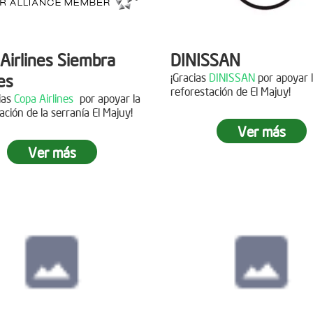
Airlines Siembra
DINISSAN
es
¡Gracias
DINISSAN
por apoyar 
reforestación de El Majuy!
cias
Copa Airlines
por apoyar la
ación de la serranía El Majuy!
Siembra en el pára
Ver más
Sumapaz
Ver más
ra en el Páramo
s Vivas
Fecha:
19 de Octubre de
Asistentes:
12 voluntario
15 de Junio de 2019
tes:
92 personas