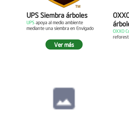
UPS Siembra árboles
OXXO
UPS
apoya al medio ambiente
árbol
Descripción
mediante una siembra en Envigado
OXXO Co
reforest
¡Gracias al Grupo NW por
Descr
Ver más
acompañarnos en nuestras jornadas
de reforestación!
¡Gracias
reforest
Siembra en Cajicá,
Cundinamarca
Fecha:
04 de Diciembre de
2021
Descripción