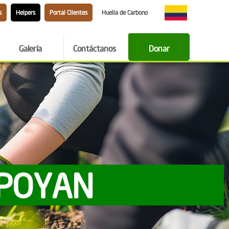
s
Helpers
Portal Clientes
Huella de Carbono
Galería
Contáctanos
Donar
APOYAN