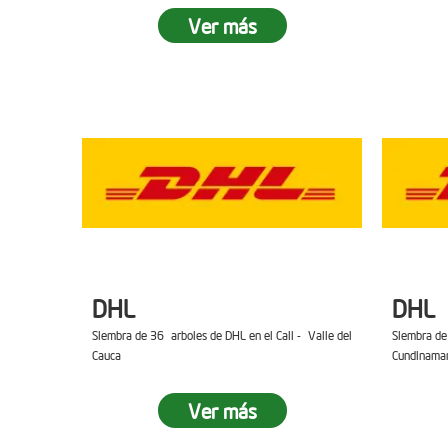
Ver más
DHL
DHL
Siembra de 36 arboles de DHL en el Cali - Valle del
Siembra de
Cauca
Cundinama
Ver más