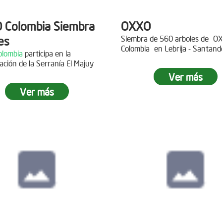
 Colombia Siembra
OXXO
es
Siembra de 560 arboles de
O
Colombia
en Lebrija - Santand
lombia
participa en la
Descripción
ación de la Serranía El Majuy
ipción
Ver más
Gracias a
DINISSAN
por planta
Ver más
 a Copa Airlines por apoyar la
árboles en el páramo de Suma
ación del Páramo Aguas Vivas!